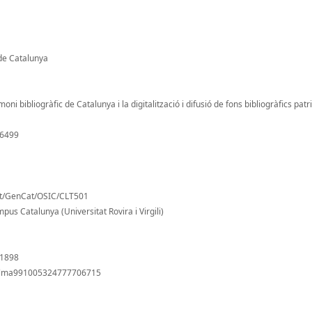
de Catalunya
oni bibliogràfic de Catalunya i la digitalització i difusió de fons bibliogràfics pat
/6499
nt/GenCat/OSIC/CLT501
pus Catalunya (Universitat Rovira i Virgili)
 1898
s/alma991005324777706715