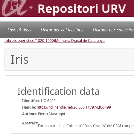
Repositori URV
Last 15 days
Llistat per col·leccions
Llistado por coleccio
Llibrets operístics (1820-1900)
Memòria Digital de Catalunya
Iris
Identification data
Identifier:
LlO:6499
Handle
:
https://hdl.handle.net/20.500.11797/LlO6499
Authors:
Pietro Mascagni
Abstract:
Forma part de la Col·lecció “Fons Graells” del CRAI campus 