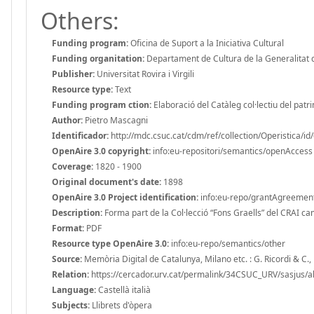
Others:
Funding program:
Oficina de Suport a la Iniciativa Cultural
Funding organitation:
Departament de Cultura de la Generalitat 
Publisher:
Universitat Rovira i Virgili
Resource type:
Text
Funding program ction:
Elaboració del Catàleg col·lectiu del patrim
Author:
Pietro Mascagni
Identificador:
http://mdc.csuc.cat/cdm/ref/collection/Operistica/id
OpenAire 3.0 copyright:
info:eu-repositori/semantics/openAccess
Coverage:
1820 - 1900
Original document's date:
1898
OpenAire 3.0 Project identification:
info:eu-repo/grantAgreeme
Description:
Forma part de la Col·lecció “Fons Graells” del CRAI cam
Format:
PDF
Resource type OpenAire 3.0:
info:eu-repo/semantics/other
Source:
Memòria Digital de Catalunya, Milano etc. : G. Ricordi & C.,
Relation:
https://cercador.urv.cat/permalink/34CSUC_URV/sasju
Language:
Castellà italià
Subjects:
Llibrets d'òpera