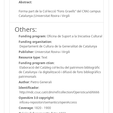
Abstract:
Forma part de la Col·lecció “Fons Graells” del CRAI campus
Catalunya (Universitat Rovira i Virgili
Others:
Funding program:
Oficina de Suport a la Iniciativa Cultural
Funding organitation:
Departament de Cultura de la Generalitat de Catalunya
Publisher:
Universitat Rovira i Virgili
Resource type:
Text
Funding program ction:
Elaboració del Catàleg col·lectiu del patrimoni bibliogràfic
de Catalunya i la digitalització i difusió de fons bibliogràfics
patrimonials
Author:
Pietro Generali
Identificador:
http://mdc.csuc.cat/cdm/ref/collection/Operistica/id/6666
OpenAire 3.0 copyright:
info:eu-repositori/semantics/openAccess
Coverage:
1820 - 1900