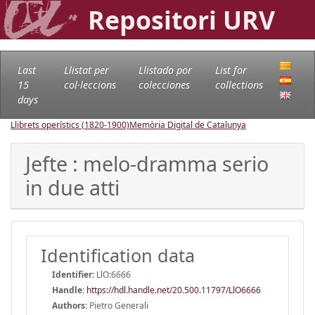
Repositori URV
Last
Llistat per
Llistado por
List for
15
col·leccions
colecciones
collections
days
Llibrets operístics (1820-1900)
Memòria Digital de Catalunya
Jefte : melo-dramma serio
in due atti
Identification data
Identifier:
LlO:6666
Handle
:
https://hdl.handle.net/20.500.11797/LlO6666
Authors:
Pietro Generali