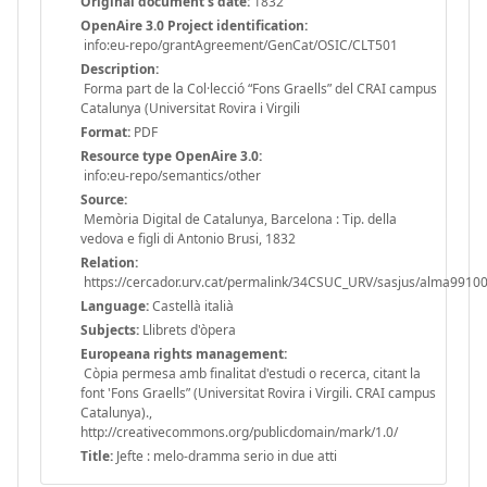
Original document's date:
1832
OpenAire 3.0 Project identification:
info:eu-repo/grantAgreement/GenCat/OSIC/CLT501
Description:
Forma part de la Col·lecció “Fons Graells” del CRAI campus
Catalunya (Universitat Rovira i Virgili
Format:
PDF
Resource type OpenAire 3.0:
info:eu-repo/semantics/other
Source:
Memòria Digital de Catalunya, Barcelona : Tip. della
vedova e figli di Antonio Brusi, 1832
Relation:
https://cercador.urv.cat/permalink/34CSUC_URV/sasjus/alma991
Language:
Castellà italià
Subjects:
Llibrets d'òpera
Europeana rights management:
Còpia permesa amb finalitat d'estudi o recerca, citant la
font 'Fons Graells” (Universitat Rovira i Virgili. CRAI campus
Catalunya).,
http://creativecommons.org/publicdomain/mark/1.0/
Title:
Jefte : melo-dramma serio in due atti