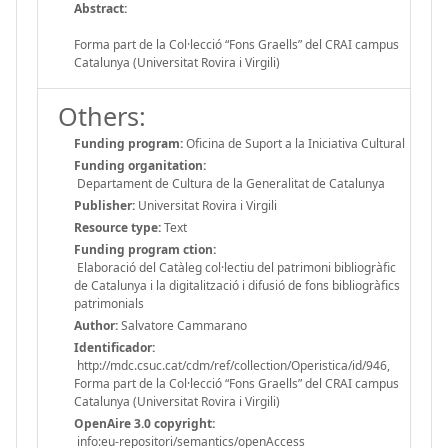
Abstract:
Forma part de la Col·lecció “Fons Graells” del CRAI campus
Catalunya (Universitat Rovira i Virgili)
Others:
Funding program:
Oficina de Suport a la Iniciativa Cultural
Funding organitation:
Departament de Cultura de la Generalitat de Catalunya
Publisher:
Universitat Rovira i Virgili
Resource type:
Text
Funding program ction:
Elaboració del Catàleg col·lectiu del patrimoni bibliogràfic
de Catalunya i la digitalització i difusió de fons bibliogràfics
patrimonials
Author:
Salvatore Cammarano
Identificador:
http://mdc.csuc.cat/cdm/ref/collection/Operistica/id/946,
Forma part de la Col·lecció “Fons Graells” del CRAI campus
Catalunya (Universitat Rovira i Virgili)
OpenAire 3.0 copyright:
info:eu-repositori/semantics/openAccess