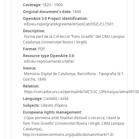
Coverage:
1820 - 1900
Original document's date:
1849
OpenAire 3.0 Project identification:
info:eu-repo/grantAgreement/GenCat/OSIC/CLT501
Description:
Forma part de la Col·lecció “Fons Graells” del CRAI campus
Catalunya (Universitat Rovira i Virgili)
Format:
PDF
Resource type OpenAire 3.0:
info:eu-repo/semantics/other
Source:
Memòria Digital de Catalunya, Barcellona : Tipografia di T.
Gorchs, 1849
Relation:
https://cercador.urv.cat/permalink/34CSUC_URV/sasjus/alma991
Language:
Castellà i italià
Subjects:
Llibrets d'òpera
Europeana rights management:
Còpia permesa amb finalitat d'estudi o recerca, citant la
font 'Fons Graells” (Universitat Rovira i Virgili. CRAI campus
Catalunya).,
http://creativecommons.org/publicdomain/mark/1.0/