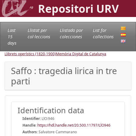
Repositori URV
Last
Llistat per
Llistado por
List for
15
col·leccions
colecciones
collections
days
Llibrets operístics (1820-1900)
Memòria Digital de Catalunya
Saffo : tragedia lirica in tre
parti
Identification data
Identifier:
LlO:946
Handle
:
https://hdl.handle.net/20.500.11797/LlO946
Authors:
Salvatore Cammarano