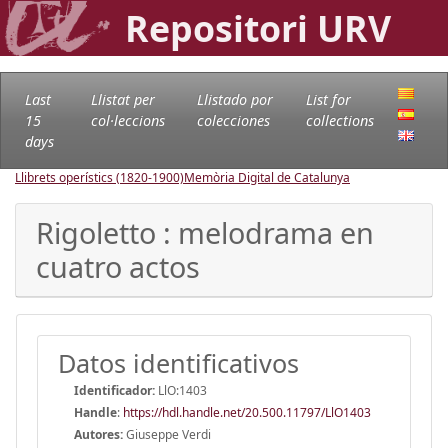
Repositori URV
Last
Llistat per
Llistado por
List for
15
col·leccions
colecciones
collections
days
Llibrets operístics (1820-1900)
Memòria Digital de Catalunya
Rigoletto : melodrama en
cuatro actos
Datos identificativos
Identificador:
LlO:1403
Handle
:
https://hdl.handle.net/20.500.11797/LlO1403
Autores:
Giuseppe Verdi