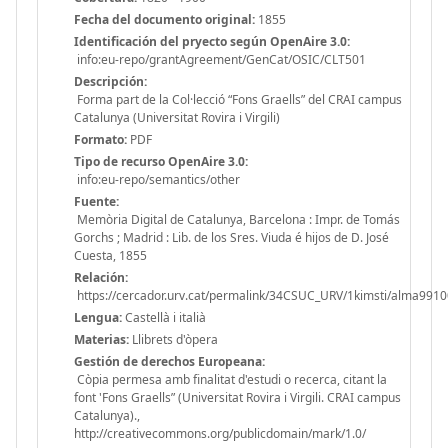
Fecha del documento original:
1855
Identificación del pryecto según OpenAire 3.0:
info:eu-repo/grantAgreement/GenCat/OSIC/CLT501
Descripción:
Forma part de la Col·lecció “Fons Graells” del CRAI campus
Catalunya (Universitat Rovira i Virgili)
Formato:
PDF
Tipo de recurso OpenAire 3.0:
info:eu-repo/semantics/other
Fuente:
Memòria Digital de Catalunya, Barcelona : Impr. de Tomás
Gorchs ; Madrid : Lib. de los Sres. Viuda é hijos de D. José
Cuesta, 1855
Relación:
https://cercador.urv.cat/permalink/34CSUC_URV/1kimsti/alma99
Lengua:
Castellà i italià
Materias:
Llibrets d'òpera
Gestión de derechos Europeana:
Còpia permesa amb finalitat d'estudi o recerca, citant la
font 'Fons Graells” (Universitat Rovira i Virgili. CRAI campus
Catalunya).,
http://creativecommons.org/publicdomain/mark/1.0/