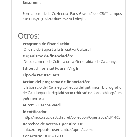
Resumen:
Forma part de la Col·lecció “Fons Graells” del CRAI campus
Catalunya (Universitat Rovira i Virgili)
Otros:
Programa de financiación:
Oficina de Suport a la Iniciativa Cultural
Organismo de financiación:
Departament de Cultura de la Generalitat de Catalunya
Editor:
Universitat Rovira i Virgili
Tipo de recurso:
Text
Acción del programa de financiación:
Elaboració del Catàleg col·lectiu del patrimoni bibliogràfic
de Catalunya i la digitalització i difusió de fons bibliogràfics
patrimonials
Autor:
Giuseppe Verdi
Identificador:
http://mdc.csuc.cat/cdm/ref/collection/Operistica/id/1403
Derechos de acceso OpenAire 3.0:
info:eu-repositori/semantics/openAccess
Cobertura:
1820 - 1900