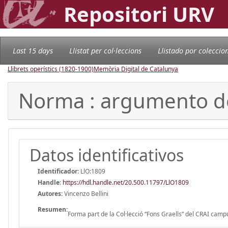
Repositori URV
Last 15 days
Llistat per col·leccions
Llistado por coleccio
Llibrets operístics (1820-1900)
Memòria Digital de Catalunya
Norma : argumento de
Datos identificativos
Identificador:
LlO:1809
Handle
:
https://hdl.handle.net/20.500.11797/LlO1809
Autores:
Vincenzo Bellini
Resumen:
Forma part de la Col·lecció “Fons Graells” del CRAI campus