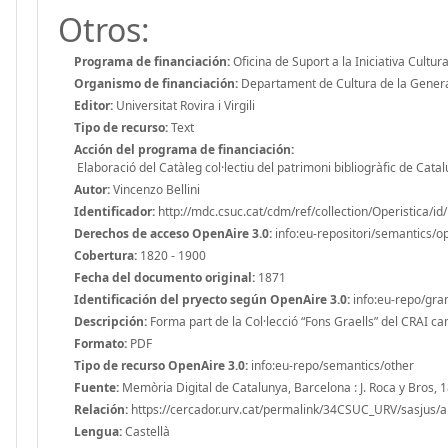
Otros:
Programa de financiación:
Oficina de Suport a la Iniciativa Cultura
Organismo de financiación:
Departament de Cultura de la Genera
Editor:
Universitat Rovira i Virgili
Tipo de recurso:
Text
Acción del programa de financiación:
Elaboració del Catàleg col·lectiu del patrimoni bibliogràfic de Catalun
Autor:
Vincenzo Bellini
Identificador:
http://mdc.csuc.cat/cdm/ref/collection/Operistica/id
Derechos de acceso OpenAire 3.0:
info:eu-repositori/semantics/
Cobertura:
1820 - 1900
Fecha del documento original:
1871
Identificación del pryecto según OpenAire 3.0:
info:eu-repo/gr
Descripción:
Forma part de la Col·lecció “Fons Graells” del CRAI cam
Formato:
PDF
Tipo de recurso OpenAire 3.0:
info:eu-repo/semantics/other
Fuente:
Memòria Digital de Catalunya, Barcelona : J. Roca y Bros, 
Relación:
https://cercador.urv.cat/permalink/34CSUC_URV/sasju
Lengua:
Castellà