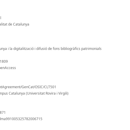
l
litat de Catalunya
ya i la digitalització i difusió de fons bibliogràfics patrimonials
/1809
openAccess
antAgreement/GenCat/OSIC/CLT501
pus Catalunya (Universitat Rovira i Virgili)
1871
s/alma991005325782006715