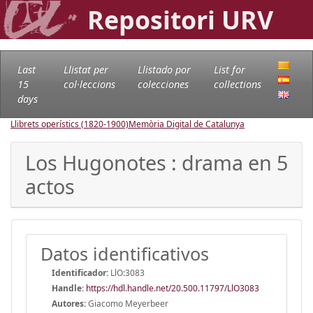
Repositori URV
Last
Llistat per
Llistado por
List for
15
col·leccions
colecciones
collections
days
Llibrets operístics (1820-1900)
Memòria Digital de Catalunya
Los Hugonotes : drama en 5
actos
Datos identificativos
Identificador:
LlO:3083
Handle
:
https://hdl.handle.net/20.500.11797/LlO3083
Autores:
Giacomo Meyerbeer