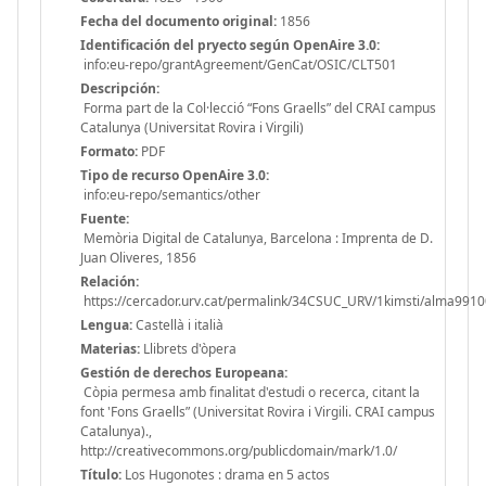
Fecha del documento original:
1856
Identificación del pryecto según OpenAire 3.0:
info:eu-repo/grantAgreement/GenCat/OSIC/CLT501
Descripción:
Forma part de la Col·lecció “Fons Graells” del CRAI campus
Catalunya (Universitat Rovira i Virgili)
Formato:
PDF
Tipo de recurso OpenAire 3.0:
info:eu-repo/semantics/other
Fuente:
Memòria Digital de Catalunya, Barcelona : Imprenta de D.
Juan Oliveres, 1856
Relación:
https://cercador.urv.cat/permalink/34CSUC_URV/1kimsti/alma99
Lengua:
Castellà i italià
Materias:
Llibrets d'òpera
Gestión de derechos Europeana:
Còpia permesa amb finalitat d'estudi o recerca, citant la
font 'Fons Graells” (Universitat Rovira i Virgili. CRAI campus
Catalunya).,
http://creativecommons.org/publicdomain/mark/1.0/
Título:
Los Hugonotes : drama en 5 actos