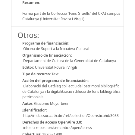
Resumen:
Forma part de la Col·lecció “Fons Graells” del CRAI campus
Catalunya (Universitat Rovira i Virgili)
Otros:
Programa de financiación:
Oficina de Suport a la Iniciativa Cultural
Organismo de financiación:
Departament de Cultura de la Generalitat de Catalunya
Editor:
Universitat Rovira i Virgili
Tipo de recurso:
Text
Acción del programa de financiación:
Elaboració del Catàleg col·lectiu del patrimoni bibliogràfic
de Catalunya i la digitalització i difusió de fons bibliogràfics
patrimonials
Autor:
Giacomo Meyerbeer
Identificador:
http://mdc.csuc.cat/cdm/ref/collection/Operistica/id/3083
Derechos de acceso OpenAire 3.0:
info:eu-repositori/semantics/openAccess
Cobertura:
1820 - 1900