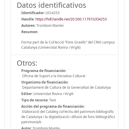
Datos identificativos
Identificador:
LlO:4253
Handle
:
https://hdl.handle.net/20.500.11797/LlO4253
Autores:
Tromboni Mantei
Resumen:
Forma part de la Col·lecció “Fons Graells” del CRAI campus
Catalunya (Universitat Rovira i Virgili)
Otros:
Programa de financiación:
Oficina de Suport a la Iniciativa Cultural
Organismo de financiación:
Departament de Cultura de la Generalitat de Catalunya
Editor:
Universitat Rovira i Virgili
Tipo de recurso:
Text
Acción del programa de financiación:
Elaboració del Catàleg col·lectiu del patrimoni bibliogràfic
de Catalunya i la digitalització i difusió de fons bibliogràfics
patrimonials
Autor:
Tromboni Mantei