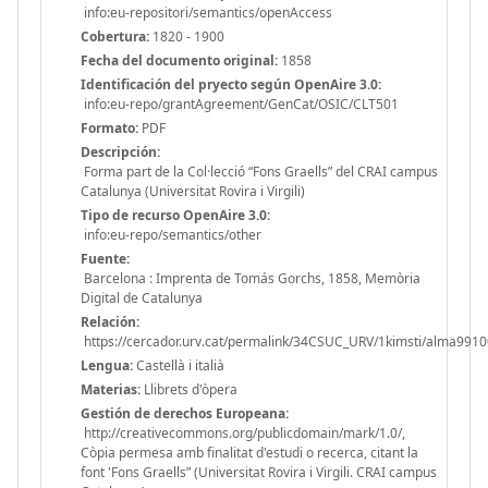
info:eu-repositori/semantics/openAccess
Cobertura:
1820 - 1900
Fecha del documento original:
1858
Identificación del pryecto según OpenAire 3.0:
info:eu-repo/grantAgreement/GenCat/OSIC/CLT501
Formato:
PDF
Descripción:
Forma part de la Col·lecció “Fons Graells” del CRAI campus
Catalunya (Universitat Rovira i Virgili)
Tipo de recurso OpenAire 3.0:
info:eu-repo/semantics/other
Fuente:
Barcelona : Imprenta de Tomás Gorchs, 1858, Memòria
Digital de Catalunya
Relación:
https://cercador.urv.cat/permalink/34CSUC_URV/1kimsti/alma99
Lengua:
Castellà i italià
Materias:
Llibrets d'òpera
Gestión de derechos Europeana:
http://creativecommons.org/publicdomain/mark/1.0/,
Còpia permesa amb finalitat d'estudi o recerca, citant la
font 'Fons Graells” (Universitat Rovira i Virgili. CRAI campus