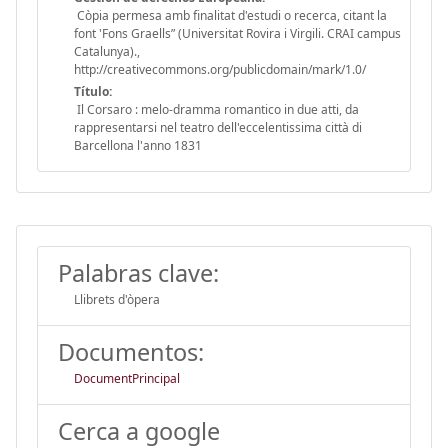
Còpia permesa amb finalitat d'estudi o recerca, citant la
font 'Fons Graells” (Universitat Rovira i Virgili. CRAI campus
Catalunya).,
http://creativecommons.org/publicdomain/mark/1.0/
Título:
Il Corsaro : melo-dramma romantico in due atti, da
rappresentarsi nel teatro dell'eccelentissima città di
Barcellona l'anno 1831
Palabras clave:
Llibrets d'òpera
Documentos:
DocumentPrincipal
Cerca a google