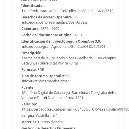
Identificador:
http://mdc.csuc.cat/cdm/ref/collection/Operistica/id/7612
Derechos de acceso OpenAire 3.0:
info:eu-repositori/semantics/openAccess
Cobertura:
1820 - 1900
Fecha del documento original:
1831
Identificación del pryecto según OpenAire 3.0:
info:eu-repo/grantAgreement/GenCat/OSIC/CLT501
Descripción:
Forma part de la Col·lecció “Fons Graells” del CRAI campus
Catalunya (Universitat Rovira i Virgili)
Formato:
PDF
Tipo de recurso OpenAire 3.0:
info:eu-repo/semantics/other
Fuente:
Memòria Digital de Catalunya, Barcelona : Tipografia della
Vedova e Figli di D. Antonio Brusi, 1831
Relación:
https://cercador.urv.cat/permalink/34CSUC_URV/sasjus/alma991
Lengua:
Castellà italià
Materias:
Llibrets d'òpera
Gestión de derechos Europeana: