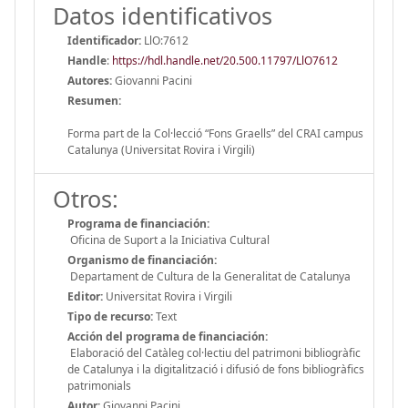
Datos identificativos
Identificador:
LlO:7612
Handle
:
https://hdl.handle.net/20.500.11797/LlO7612
Autores:
Giovanni Pacini
Resumen:
Forma part de la Col·lecció “Fons Graells” del CRAI campus
Catalunya (Universitat Rovira i Virgili)
Otros:
Programa de financiación:
Oficina de Suport a la Iniciativa Cultural
Organismo de financiación:
Departament de Cultura de la Generalitat de Catalunya
Editor:
Universitat Rovira i Virgili
Tipo de recurso:
Text
Acción del programa de financiación:
Elaboració del Catàleg col·lectiu del patrimoni bibliogràfic
de Catalunya i la digitalització i difusió de fons bibliogràfics
patrimonials
Autor:
Giovanni Pacini