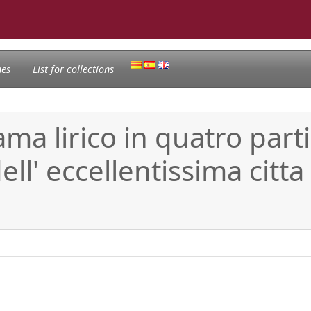
nes
List for collections
ma lirico in quatro parti
ell' eccellentissima citta