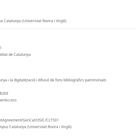
 Catalunya (Universitat Rovira i Virgili)
l
litat de Catalunya
ya i la digitalització i difusió de fons bibliogràfics patrimonials
/8269
openAccess
antAgreement/GenCat/OSIC/CLT501
pus Catalunya (Universitat Rovira i Virgili)