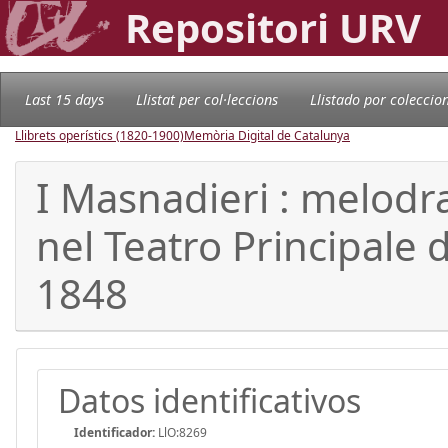
Repositori URV
Last 15 days
Llistat per col·leccions
Llistado por coleccio
Llibrets operístics (1820-1900)
Memòria Digital de Catalunya
I Masnadieri : melodra
nel Teatro Principale d
1848
Datos identificativos
Identificador:
LlO:8269