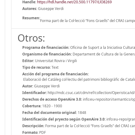
Handle
:
https://hdl.handle.net/20.500.11797/LlO8269
Autores:
Giuseppe Verdi
Resumen:
Forma part de la Col·lecció “Fons Graells” del CRAI campus
Otros:
Programa de financiación:
Oficina de Suport a la Iniciativa Cultura
Organismo de financiación:
Departament de Cultura de la Genera
Editor:
Universitat Rovira i Virgili
Tipo de recurso:
Text
Acción del programa de financiación:
Elaboració del Catàleg col·lectiu del patrimoni bibliogràfic de Catalun
Autor:
Giuseppe Verdi
Identificador:
http://mdc.csuc.cat/cdm/ref/collection/Operistica/id
Derechos de acceso OpenAire 3.0:
info:eu-repositori/semantics/
Cobertura:
1820 - 1900
Fecha del documento original:
1848
Identificación del pryecto según OpenAire 3.0:
info:eu-repo/gr
Descripción:
Forma part de la Col·lecció “Fons Graells” del CRAI cam
Formato:
PDF