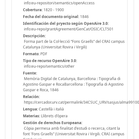
info:eu-repositori/semantics/openAccess
Cobertura:
1820 - 1900
Fecha del documento original:
1846
Identificación del pryecto según OpenAire 3.0:
info:eu-repo/grantAgreement/GenCat/OSIC/CLT501
Descripción:
Forma part de la Col·lecció “Fons Graells” del CRAI campus
Catalunya (Universitat Rovira i Virgili)
Formato:
PDF
Tipo de recurso OpenAire 3.0:
info:eu-repo/semantics/other
Fuente:
Memòria Digital de Catalunya, Barcellona : Tipografia di
Agostino Gaspar e RocaBarcellona : Tipografia di Agostino
Gaspar e Roca, 1846
Relación:
https://cercador.urv.cat/permalink/34CSUC_URV/sasjus/alma991
Lengua:
Castellà i italià
Materias:
Llibrets d'òpera
Gestión de derechos Europeana:
Còpia permesa amb finalitat d'estudi o recerca, citant la
font 'Fons Graells” (Universitat Rovira i Virgili. CRAI campus