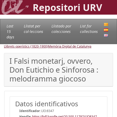
Repositori URV
Last
Llistat per
Llistado por
List for
15
col·leccions
colecciones
collections
days
Llibrets operístics (1820-1900)
Memòria Digital de Catalunya
I Falsi monetarj, ovvero,
Don Eutichio e Sinforosa :
melodramma giocoso
Datos identificativos
Identificador:
LlO:8347
Handle
:
https://hdl.handle.net/20.500.11797/LlO8347