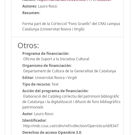
Autores:
Lauro Rossi
Resumen:
Forma part de la Col·lecció “Fons Graells” del CRAI campus
Catalunya (Universitat Rovira i Virgili)
Otros:
Programa de financiación:
Oficina de Suport a la Iniciativa Cultural
Organismo de financiación:
Departament de Cultura de la Generalitat de Catalunya
Editor:
Universitat Rovira i Virgili
Tipo de recurso:
Text
Acción del programa de financiación:
Elaboració del Catàleg col·lectiu del patrimoni bibliogràfic
de Catalunya i la digitalització i difusió de fons bibliogràfics
patrimonials
Autor:
Lauro Rossi
Identificador:
http://mdc.csuc.cat/cdm/ref/collection/Operistica/id/8347
Derechos de acceso OpenAire 3.0: