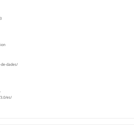
83
ion
o-de-dades/
D
.
3.0/es/