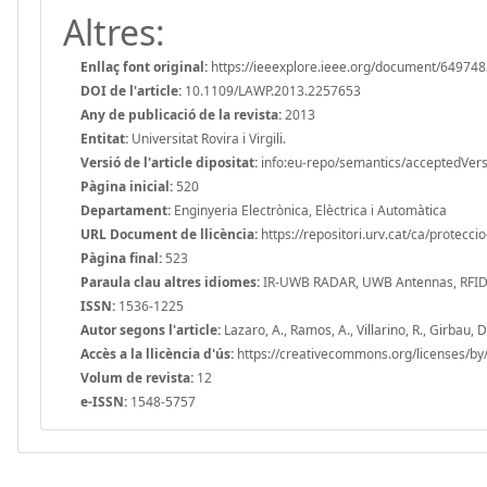
Altres:
Enllaç font original:
https://ieeexplore.ieee.org/document/64974
DOI de l'article:
10.1109/LAWP.2013.2257653
Any de publicació de la revista:
2013
Entitat:
Universitat Rovira i Virgili.
Versió de l'article dipositat:
info:eu-repo/semantics/acceptedVers
Pàgina inicial:
520
Departament:
Enginyeria Electrònica, Elèctrica i Automàtica
URL Document de llicència:
https://repositori.urv.cat/ca/protecci
Pàgina final:
523
Paraula clau altres idiomes:
IR-UWB RADAR, UWB Antennas, RFI
ISSN:
1536-1225
Autor segons l'article:
Lazaro, A., Ramos, A., Villarino, R., Girbau, D
Accès a la llicència d'ús:
https://creativecommons.org/licenses/by/
Volum de revista:
12
e-ISSN:
1548-5757