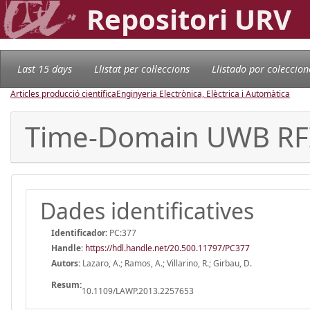
Repositori URV
Last 15 days
Llistat per col·leccions
Llistado por coleccion
Articles producció científica
Enginyeria Electrònica, Elèctrica i Automàtica
Time-Domain UWB RFID
Dades identificatives
Identificador:
PC:377
Handle
:
https://hdl.handle.net/20.500.11797/PC377
Autors:
Lazaro, A.; Ramos, A.; Villarino, R.; Girbau, D.
Resum:
10.1109/LAWP.2013.2257653