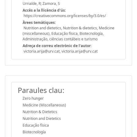
Urrialde, R; Zamora, S
Accès a la llicència d'ús:
https://creativecommons.org/licenses/by/3.0/es/
Àrees temàtiques:
Nutrition and dietetics, Nutrition & dietetics, Medicine
(miscellaneous), Educação física, Biotecnología,
Administração, ciências contábeis e turismo
Adreça de correu electrònic de l'autor:
victoria.arija@urv.cat, victoria.arija@urv.cat
Paraules clau:
Zero hunger
Medicine (Miscellaneous)
Nutrition & Dietetics
Nutrition and Dietetics
Educação física
Biotecnología