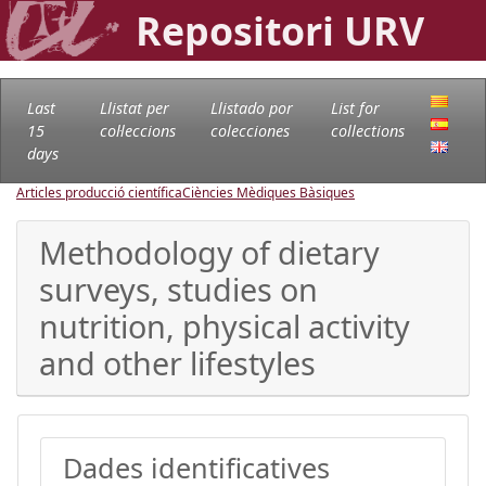
Repositori URV
Last
Llistat per
Llistado por
List for
15
col·leccions
colecciones
collections
days
Articles producció científica
Ciències Mèdiques Bàsiques
Methodology of dietary
surveys, studies on
nutrition, physical activity
and other lifestyles
Dades identificatives