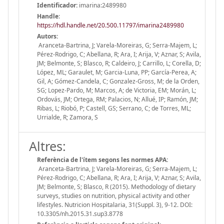
Identificador:
imarina:2489980
Handle
:
https://hdl.handle.net/20.500.11797/imarina2489980
Autors:
Aranceta-Bartrina, J; Varela-Moreiras, G; Serra-Majem, L;
Pérez-Rodrigo, C; Abellana, R; Ara, I; Arija, V; Aznar, S; Avila,
JM; Belmonte, S; Blasco, R; Caldeiro, J; Carrillo, L; Corella, D;
López, ML; Garaulet, M; Garcia-Luna, PP; García-Perea, A;
Gil, A; Gómez-Candela, C; Gonzalez-Gross, M; de la Orden,
SG; Lopez-Pardo, M; Marcos, A; de Victoria, EM; Morán, L;
Ordovás, JM; Ortega, RM; Palacios, N; Allué, IP; Ramón, JM;
Ribas, L; Riobó, P; Castell, GS; Serrano, C; de Torres, ML;
Urrialde, R; Zamora, S
Altres:
Referència de l'ítem segons les normes APA:
Aranceta-Bartrina, J; Varela-Moreiras, G; Serra-Majem, L;
Pérez-Rodrigo, C; Abellana, R; Ara, I; Arija, V; Aznar, S; Avila,
JM; Belmonte, S; Blasco, R (2015). Methodology of dietary
surveys, studies on nutrition, physical activity and other
lifestyles. Nutricion Hospitalaria, 31(Suppl. 3), 9-12. DOI:
10.3305/nh.2015.31.sup3.8778