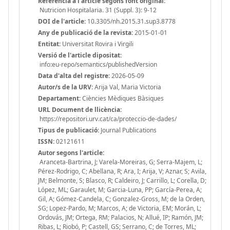
Referència a l'article segons font original:
Nutricion Hospitalaria. 31 (Suppl. 3): 9-12
DOI de l'article:
10.3305/nh.2015.31.sup3.8778
Any de publicació de la revista:
2015-01-01
Entitat:
Universitat Rovira i Virgili
Versió de l'article dipositat:
info:eu-repo/semantics/publishedVersion
Data d'alta del registre:
2026-05-09
Autor/s de la URV:
Arija Val, Maria Victoria
Departament:
Ciències Mèdiques Bàsiques
URL Document de llicència:
https://repositori.urv.cat/ca/proteccio-de-dades/
Tipus de publicació:
Journal Publications
ISSN:
02121611
Autor segons l'article:
Aranceta-Bartrina, J; Varela-Moreiras, G; Serra-Majem, L;
Pérez-Rodrigo, C; Abellana, R; Ara, I; Arija, V; Aznar, S; Avila,
JM; Belmonte, S; Blasco, R; Caldeiro, J; Carrillo, L; Corella, D;
López, ML; Garaulet, M; Garcia-Luna, PP; García-Perea, A;
Gil, A; Gómez-Candela, C; Gonzalez-Gross, M; de la Orden,
SG; Lopez-Pardo, M; Marcos, A; de Victoria, EM; Morán, L;
Ordovás, JM; Ortega, RM; Palacios, N; Allué, IP; Ramón, JM;
Ribas, L; Riobó, P; Castell, GS; Serrano, C; de Torres, ML;