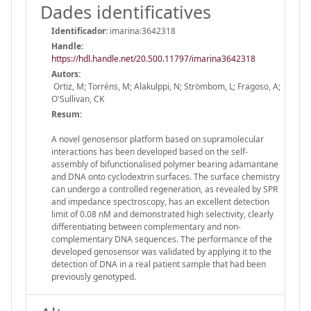
Dades identificatives
Identificador:
imarina:3642318
Handle
:
https://hdl.handle.net/20.500.11797/imarina3642318
Autors:
Ortiz, M; Torréns, M; Alakulppi, N; Strömbom, L; Fragoso, A;
O'Sullivan, CK
Resum:
A novel genosensor platform based on supramolecular
interactions has been developed based on the self-
assembly of bifunctionalised polymer bearing adamantane
and DNA onto cyclodextrin surfaces. The surface chemistry
can undergo a controlled regeneration, as revealed by SPR
and impedance spectroscopy, has an excellent detection
limit of 0.08 nM and demonstrated high selectivity, clearly
differentiating between complementary and non-
complementary DNA sequences. The performance of the
developed genosensor was validated by applying it to the
detection of DNA in a real patient sample that had been
previously genotyped.