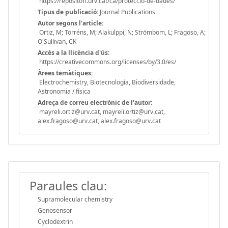
https://repositori.urv.cat/ca/proteccio-de-dades/
Tipus de publicació:
Journal Publications
Autor segons l'article:
Ortiz, M; Torréns, M; Alakulppi, N; Strömbom, L; Fragoso, A;
O'Sullivan, CK
Accès a la llicència d'ús:
https://creativecommons.org/licenses/by/3.0/es/
Àrees temàtiques:
Electrochemistry, Biotecnología, Biodiversidade,
Astronomia / física
Adreça de correu electrònic de l'autor:
mayreli.ortiz@urv.cat, mayreli.ortiz@urv.cat,
alex.fragoso@urv.cat, alex.fragoso@urv.cat
Paraules clau:
Supramolecular chemistry
Genosensor
Cyclodextrin