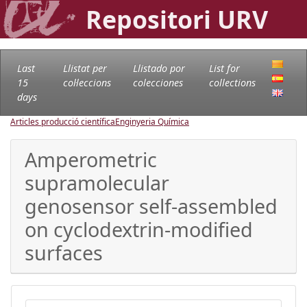
Repositori URV
Last
Llistat per
Llistado por
List for
15
col·leccions
colecciones
collections
days
Articles producció científica
Enginyeria Química
Amperometric
supramolecular
genosensor self-assembled
on cyclodextrin-modified
surfaces