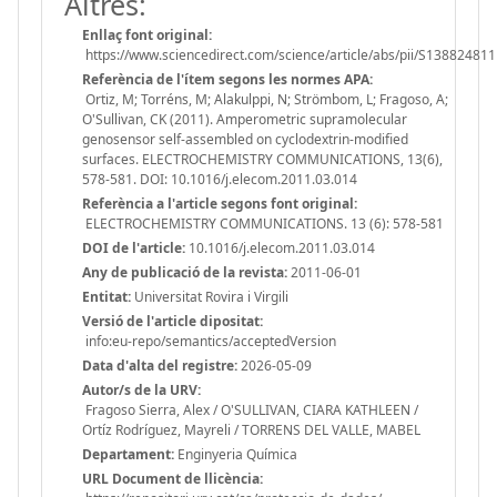
Altres:
Enllaç font original:
https://www.sciencedirect.com/science/article/abs/pii/S1388248
Referència de l'ítem segons les normes APA:
Ortiz, M; Torréns, M; Alakulppi, N; Strömbom, L; Fragoso, A;
O'Sullivan, CK (2011). Amperometric supramolecular
genosensor self-assembled on cyclodextrin-modified
surfaces. ELECTROCHEMISTRY COMMUNICATIONS, 13(6),
578-581. DOI: 10.1016/j.elecom.2011.03.014
Referència a l'article segons font original:
ELECTROCHEMISTRY COMMUNICATIONS. 13 (6): 578-581
DOI de l'article:
10.1016/j.elecom.2011.03.014
Any de publicació de la revista:
2011-06-01
Entitat:
Universitat Rovira i Virgili
Versió de l'article dipositat:
info:eu-repo/semantics/acceptedVersion
Data d'alta del registre:
2026-05-09
Autor/s de la URV:
Fragoso Sierra, Alex / O'SULLIVAN, CIARA KATHLEEN /
Ortíz Rodríguez, Mayreli / TORRENS DEL VALLE, MABEL
Departament:
Enginyeria Química
URL Document de llicència: