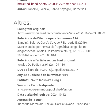
https://hdl.handle.net/20.500.11797/imarina5132214
Autors:
Landín I, Soler A, García-Sayago F, Barbería E.
Altres:
Enllaç font original:
https://www.sciencedirect.com/science/article/pii/S16954033183
Referència de l'ítem segons les normes APA:
Landín I, Soler A, García-Sayago F, Barbería E. (2019).
Muerte súbita por hernia diafragmática congénita no
diagnosticada. Anales De Pediatria, 91(2), 129-130. DOI:
10.1016/j.anpedi.2018.05.014
Referència a l'article segons font original:
Anales De Pediatria. 91 (2): 129-130
DOI de l'article:
10.1016/j.anpedi.2018.05.014
Any de publicació de la revista:
2019
Entitat:
Universitat Rovira i Virgili
Versió de l'article dipositat:
info:eu-repo/semantics/publishedVersion
Data d'alta del registre:
2024-10-12
Autor/s de la URV:
Barberia Marcalain, Eneko / García Sayago, Francisco /