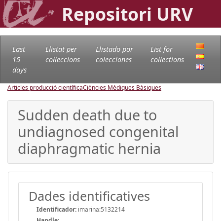
Repositori URV
Last
Llistat per
Llistado por
List for
15
col·leccions
colecciones
collections
days
Articles producció científica
Ciències Mèdiques Bàsiques
Sudden death due to
undiagnosed congenital
diaphragmatic hernia
Dades identificatives
Identificador:
imarina:5132214
Handle
: