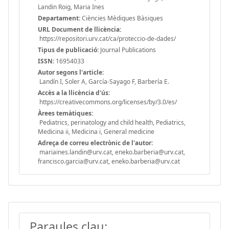
Landin Roig, Maria Ines
Departament:
Ciències Mèdiques Bàsiques
URL Document de llicència:
https://repositori.urv.cat/ca/proteccio-de-dades/
Tipus de publicació:
Journal Publications
ISSN:
16954033
Autor segons l'article:
Landín I, Soler A, García-Sayago F, Barbería E.
Accès a la llicència d'ús:
https://creativecommons.org/licenses/by/3.0/es/
Àrees temàtiques:
Pediatrics, perinatology and child health, Pediatrics,
Medicina ii, Medicina i, General medicine
Adreça de correu electrònic de l'autor:
mariaines.landin@urv.cat, eneko.barberia@urv.cat,
francisco.garcia@urv.cat, eneko.barberia@urv.cat
Paraules clau: