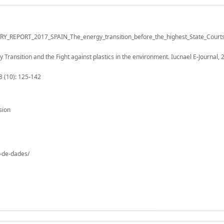
_REPORT_2017_SPAIN_The_energy_transition_before_the_highest_State_Court
 Transition and the Fight against plastics in the environment. Iucnael E-Journal, 
8 (10): 125-142
sion
o-de-dades/