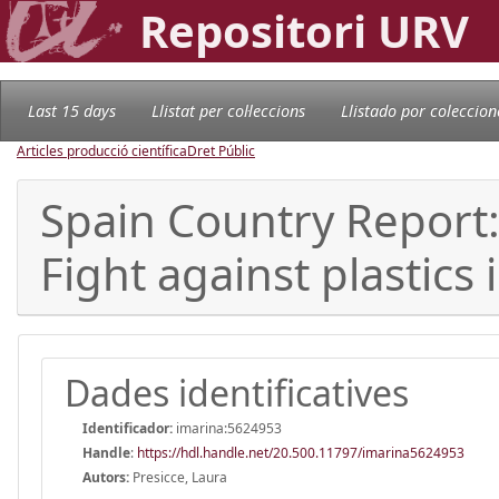
Repositori URV
Last 15 days
Llistat per col·leccions
Llistado por coleccion
Articles producció científica
Dret Públic
Spain Country Report:
Fight against plastics
Dades identificatives
Identificador:
imarina:5624953
Handle
:
https://hdl.handle.net/20.500.11797/imarina5624953
Autors:
Presicce, Laura