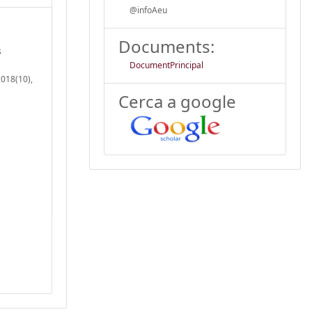
@infoAeu
Documents:
s
DocumentPrincipal
2018(10),
Cerca a google