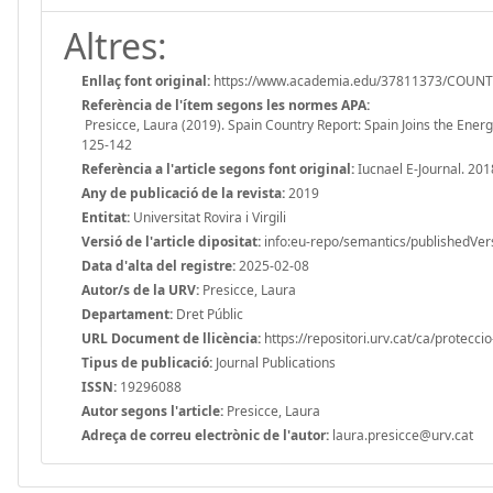
Altres:
Enllaç font original:
https://www.academia.edu/37811373/COUNTRY
Referència de l'ítem segons les normes APA:
Presicce, Laura (2019). Spain Country Report: Spain Joins the Energy
125-142
Referència a l'article segons font original:
Iucnael E-Journal. 201
Any de publicació de la revista:
2019
Entitat:
Universitat Rovira i Virgili
Versió de l'article dipositat:
info:eu-repo/semantics/publishedVer
Data d'alta del registre:
2025-02-08
Autor/s de la URV:
Presicce, Laura
Departament:
Dret Públic
URL Document de llicència:
https://repositori.urv.cat/ca/protecci
Tipus de publicació:
Journal Publications
ISSN:
19296088
Autor segons l'article:
Presicce, Laura
Adreça de correu electrònic de l'autor:
laura.presicce@urv.cat