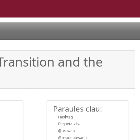
Transition and the
Paraules clau:
Hashtag
Etiqueta «#»
@uroweb
@residentesaeu