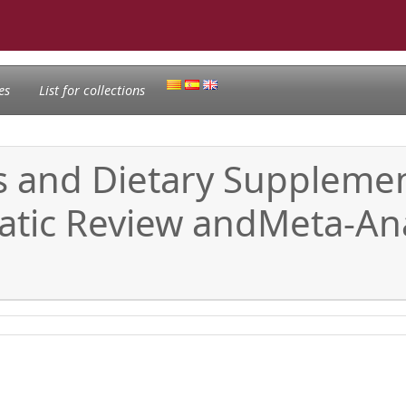
es
List for collections
ts and Dietary Suppleme
atic Review andMeta-An