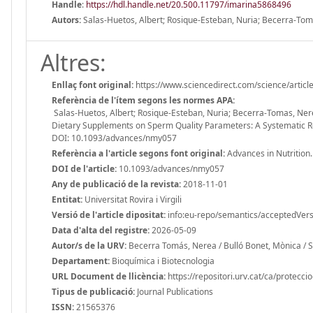
Handle
:
https://hdl.handle.net/20.500.11797/imarina5868496
Autors:
Salas-Huetos, Albert; Rosique-Esteban, Nuria; Becerra-Toma
Altres:
Enllaç font original:
https://www.sciencedirect.com/science/arti
Referència de l'ítem segons les normes APA:
Salas-Huetos, Albert; Rosique-Esteban, Nuria; Becerra-Tomas, Nerea
Dietary Supplements on Sperm Quality Parameters: A Systematic Rev
DOI: 10.1093/advances/nmy057
Referència a l'article segons font original:
Advances in Nutrition.
DOI de l'article:
10.1093/advances/nmy057
Any de publicació de la revista:
2018-11-01
Entitat:
Universitat Rovira i Virgili
Versió de l'article dipositat:
info:eu-repo/semantics/acceptedVers
Data d'alta del registre:
2026-05-09
Autor/s de la URV:
Becerra Tomás, Nerea / Bulló Bonet, Mònica / Sa
Departament:
Bioquímica i Biotecnologia
URL Document de llicència:
https://repositori.urv.cat/ca/protecci
Tipus de publicació:
Journal Publications
ISSN:
21565376