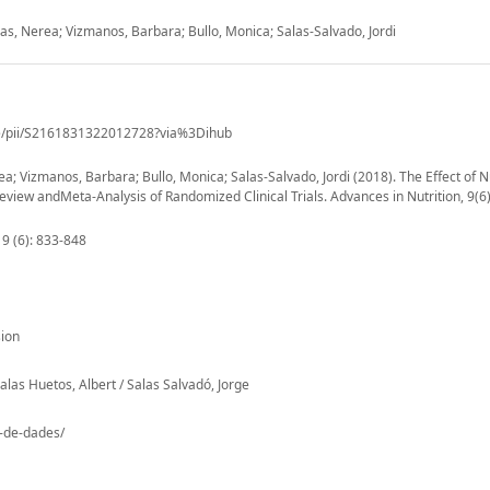
s, Nerea; Vizmanos, Barbara; Bullo, Monica; Salas-Salvado, Jordi
cle/pii/S2161831322012728?via%3Dihub
; Vizmanos, Barbara; Bullo, Monica; Salas-Salvado, Jordi (2018). The Effect of N
iew andMeta-Analysis of Randomized Clinical Trials. Advances in Nutrition, 9(6)
 9 (6): 833-848
ion
las Huetos, Albert / Salas Salvadó, Jorge
o-de-dades/