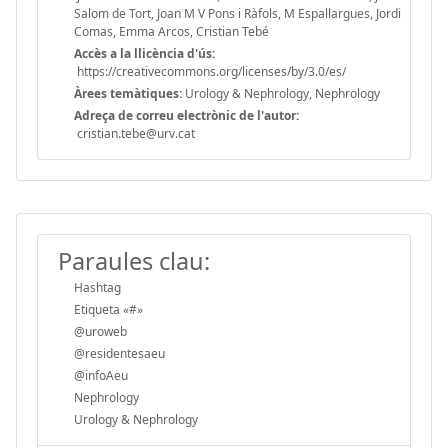
Salom de Tort, Joan M V Pons i Ràfols, M Espallargues, Jordi
Comas, Emma Arcos, Cristian Tebé
Accès a la llicència d'ús:
https://creativecommons.org/licenses/by/3.0/es/
Àrees temàtiques:
Urology & Nephrology, Nephrology
Adreça de correu electrònic de l'autor:
cristian.tebe@urv.cat
Paraules clau:
Hashtag
Etiqueta «#»
@uroweb
@residentesaeu
@infoAeu
Nephrology
Urology & Nephrology