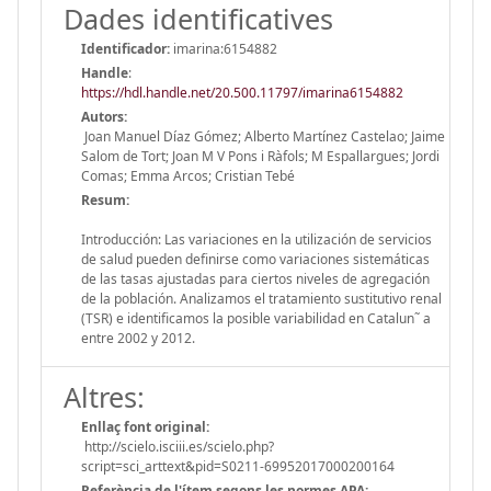
Dades identificatives
Identificador:
imarina:6154882
Handle
:
https://hdl.handle.net/20.500.11797/imarina6154882
Autors:
Joan Manuel Díaz Gómez; Alberto Martínez Castelao; Jaime
Salom de Tort; Joan M V Pons i Ràfols; M Espallargues; Jordi
Comas; Emma Arcos; Cristian Tebé
Resum:
Introducción: Las variaciones en la utilización de servicios
de salud pueden definirse como variaciones sistemáticas
de las tasas ajustadas para ciertos niveles de agregación
de la población. Analizamos el tratamiento sustitutivo renal
(TSR) e identificamos la posible variabilidad en Catalun˜ a
entre 2002 y 2012.
Altres:
Enllaç font original:
http://scielo.isciii.es/scielo.php?
script=sci_arttext&pid=S0211-69952017000200164
Referència de l'ítem segons les normes APA: