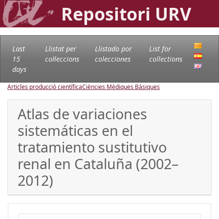
Repositori URV
Last
Llistat per
Llistado por
List for
15
col·leccions
colecciones
collections
days
Articles producció científica
Ciències Mèdiques Bàsiques
Atlas de variaciones
sistemáticas en el
tratamiento sustitutivo
renal en Cataluña (2002–
2012)