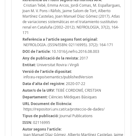
Cristian Tebé, Emma Arcos, Jordi Comas, M. Espallargues,
Joan M. V. Pons i Ràfols, Jaime Salom de Tort, Alberto
Martínez Castelao, Joan Manuel Díaz Gómez (2017). Atlas
de variaciones sistemáticas en el tratamiento sustitutivo
renal en Cataluña (2002–2012). NEFROLOGIA, 37(2), 164-
171
Referència a l'article segons font original:
NEFROLOGIA. (ISSN/ISBN: 02116995). 37(2): 164-171
DOI de l'article:
10.1016/j.nefro.2016.08.003
Any de publicació de la revista:
2017
Entitat:
Universitat Rovira i Virgili
Versió de l'article dipositat:
info:eu-repo/semantics/publishedVersion
Data d'alta del registre:
2020-07-22
Autor/s de la URV:
TEBÉ CORDOMÍ, CRISTIAN
Departament:
Ciències Mèdiques Bàsiques
URL Document de llicència:
https://repositori.urv.cat/ca/proteccio-de-dades/
Tipus de publicació:
Journal Publications
ISSN:
02116995
Autor segons l'article:
Joan Manuel Díaz Gómez, Alberto Martínez Castelao, Jaime