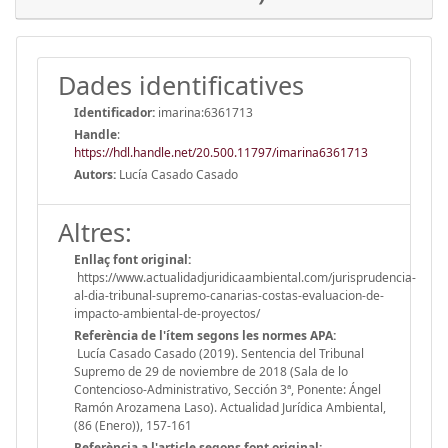
Dades identificatives
Identificador:
imarina:6361713
Handle
:
https://hdl.handle.net/20.500.11797/imarina6361713
Autors:
Lucía Casado Casado
Altres:
Enllaç font original:
https://www.actualidadjuridicaambiental.com/jurisprudencia-
al-dia-tribunal-supremo-canarias-costas-evaluacion-de-
impacto-ambiental-de-proyectos/
Referència de l'ítem segons les normes APA:
Lucía Casado Casado (2019). Sentencia del Tribunal
Supremo de 29 de noviembre de 2018 (Sala de lo
Contencioso-Administrativo, Sección 3ª, Ponente: Ángel
Ramón Arozamena Laso). Actualidad Jurídica Ambiental,
(86 (Enero)), 157-161
Referència a l'article segons font original: