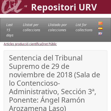
Repositori URV
Last
Llistat per
Llistado por
List for
15
col·leccions
colecciones
collections
days
Articles producció científica
Dret Públic
Sentencia del Tribunal
Supremo de 29 de
noviembre de 2018 (Sala de
lo Contencioso-
Administrativo, Sección 3ª,
Ponente: Ángel Ramón
Arozamena Laso)