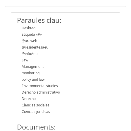
Paraules clau:
Hashtag
Etiqueta «#»
@uroweb
@residentesaeu
@infoAeu
Law
Management
monitoring
policy and law
Environmental studies
Derecho administrativo
Derecho
Ciencias sociales
Ciencias jurídicas
Documents: