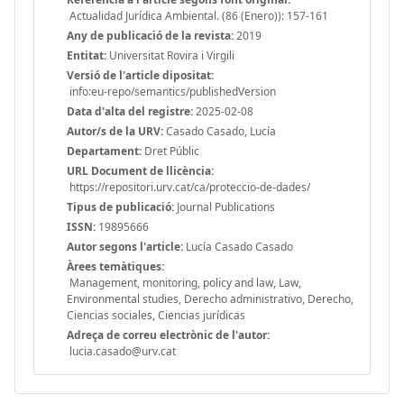
Actualidad Jurídica Ambiental. (86 (Enero)): 157-161
Any de publicació de la revista:
2019
Entitat:
Universitat Rovira i Virgili
Versió de l'article dipositat:
info:eu-repo/semantics/publishedVersion
Data d'alta del registre:
2025-02-08
Autor/s de la URV:
Casado Casado, Lucía
Departament:
Dret Públic
URL Document de llicència:
https://repositori.urv.cat/ca/proteccio-de-dades/
Tipus de publicació:
Journal Publications
ISSN:
19895666
Autor segons l'article:
Lucía Casado Casado
Àrees temàtiques:
Management, monitoring, policy and law, Law,
Environmental studies, Derecho administrativo, Derecho,
Ciencias sociales, Ciencias jurídicas
Adreça de correu electrònic de l'autor:
lucia.casado@urv.cat