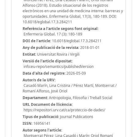
Alfonso (2018). Estudio situacional de los registros
electrónicos en una unidad de medicina interna: barreras y
oportunidades. Enfermeria Global, 17(3), 180-189. DOI:
10.6018/eglobal.17.3.284211
Referència a l'article segons font original:
Enfermeria Global. 17 (3): 180-189
DOI de l'article:
10.6018/eglobal.17.3.284211
Any de publicació de la revista:
2018-01-01
Entitat:
Universitat Rovira i Virgili
Versió de l'article dipositat:
info:eu-repo/semantics/publishedVersion
Data d'alta del registre:
2026-05-09
Autor/s de la URV:
Casadó Marín, Lina Cristina / Pérez Martí, Montserrat /
Romaní Alfonso, José Oriol
Departament:
Antropologia, Filosofia i Treball Social
URL Document de llicència:
https://repositori.urv.cat/ca/proteccio-de-dades/
Tipus de publicació:
Journal Publications
ISSN:
16956141
Autor segons l'article:
Montserrat Pérez; Lina Casadó i Marín; Oriol Romaní