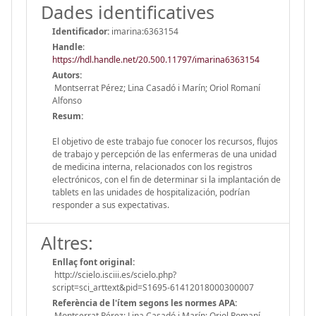
Dades identificatives
Identificador:
imarina:6363154
Handle
:
https://hdl.handle.net/20.500.11797/imarina6363154
Autors:
Montserrat Pérez; Lina Casadó i Marín; Oriol Romaní
Alfonso
Resum:
El objetivo de este trabajo fue conocer los recursos, flujos
de trabajo y percepción de las enfermeras de una unidad
de medicina interna, relacionados con los registros
electrónicos, con el fin de determinar si la implantación de
tablets en las unidades de hospitalización, podrían
responder a sus expectativas.
Altres:
Enllaç font original:
http://scielo.isciii.es/scielo.php?
script=sci_arttext&pid=S1695-61412018000300007
Referència de l'ítem segons les normes APA:
Montserrat Pérez; Lina Casadó i Marín; Oriol Romaní