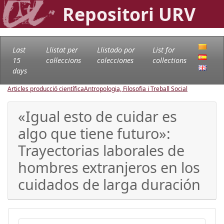
Repositori URV
Last
Llistat per
Llistado por
List for
15
col·leccions
colecciones
collections
days
Articles producció científica
Antropologia, Filosofia i Treball Social
«Igual esto de cuidar es
algo que tiene futuro»:
Trayectorias laborales de
hombres extranjeros en los
cuidados de larga duración