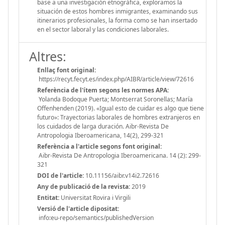
base a una investigación etnográfica, exploramos la
situación de estos hombres inmigrantes, examinando sus
itinerarios profesionales, la forma como se han insertado
en el sector laboral y las condiciones laborales.
Altres:
Enllaç font original:
https://recyt.fecyt.es/index.php/AIBR/article/view/72616
Referència de l'ítem segons les normes APA:
Yolanda Bodoque Puerta; Montserrat Soronellas; María
Offenhenden (2019). «Igual esto de cuidar es algo que tiene
futuro»: Trayectorias laborales de hombres extranjeros en
los cuidados de larga duración. Aibr-Revista De
Antropologia Iberoamericana, 14(2), 299-321
Referència a l'article segons font original:
Aibr-Revista De Antropologia Iberoamericana. 14 (2): 299-
321
DOI de l'article:
10.11156/aibr.v14i2.72616
Any de publicació de la revista:
2019
Entitat:
Universitat Rovira i Virgili
Versió de l'article dipositat:
info:eu-repo/semantics/publishedVersion