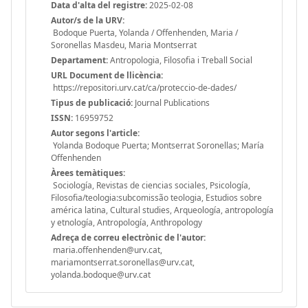
Data d'alta del registre:
2025-02-08
Autor/s de la URV:
Bodoque Puerta, Yolanda / Offenhenden, Maria /
Soronellas Masdeu, Maria Montserrat
Departament:
Antropologia, Filosofia i Treball Social
URL Document de llicència:
https://repositori.urv.cat/ca/proteccio-de-dades/
Tipus de publicació:
Journal Publications
ISSN:
16959752
Autor segons l'article:
Yolanda Bodoque Puerta; Montserrat Soronellas; María
Offenhenden
Àrees temàtiques:
Sociología, Revistas de ciencias sociales, Psicología,
Filosofia/teologia:subcomissão teologia, Estudios sobre
américa latina, Cultural studies, Arqueología, antropología
y etnología, Antropología, Anthropology
Adreça de correu electrònic de l'autor:
maria.offenhenden@urv.cat,
mariamontserrat.soronellas@urv.cat,
yolanda.bodoque@urv.cat