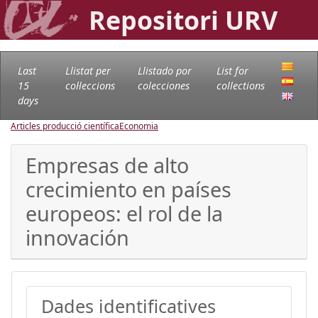
Repositori URV
Last
Llistat per
Llistado por
List for
15
col·leccions
colecciones
collections
days
Articles producció científica
Economia
Empresas de alto
crecimiento en países
europeos: el rol de la
innovación
Dades identificatives