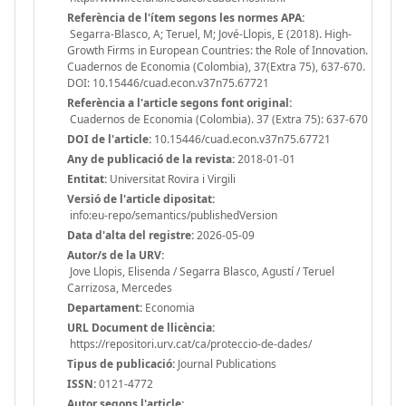
Referència de l'ítem segons les normes APA:
Segarra-Blasco, A; Teruel, M; Jové-Llopis, E (2018). High-
Growth Firms in European Countries: the Role of Innovation.
Cuadernos de Economia (Colombia), 37(Extra 75), 637-670.
DOI: 10.15446/cuad.econ.v37n75.67721
Referència a l'article segons font original:
Cuadernos de Economia (Colombia). 37 (Extra 75): 637-670
DOI de l'article:
10.15446/cuad.econ.v37n75.67721
Any de publicació de la revista:
2018-01-01
Entitat:
Universitat Rovira i Virgili
Versió de l'article dipositat:
info:eu-repo/semantics/publishedVersion
Data d'alta del registre:
2026-05-09
Autor/s de la URV:
Jove Llopis, Elisenda / Segarra Blasco, Agustí / Teruel
Carrizosa, Mercedes
Departament:
Economia
URL Document de llicència:
https://repositori.urv.cat/ca/proteccio-de-dades/
Tipus de publicació:
Journal Publications
ISSN:
0121-4772
Autor segons l'article: