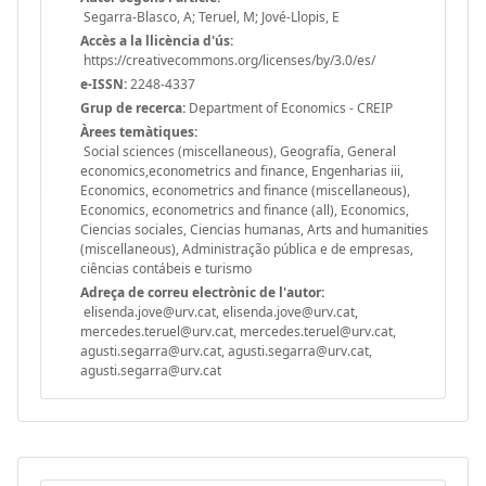
Segarra-Blasco, A; Teruel, M; Jové-Llopis, E
Accès a la llicència d'ús:
https://creativecommons.org/licenses/by/3.0/es/
e-ISSN:
2248-4337
Grup de recerca:
Department of Economics - CREIP
Àrees temàtiques:
Social sciences (miscellaneous), Geografía, General
economics,econometrics and finance, Engenharias iii,
Economics, econometrics and finance (miscellaneous),
Economics, econometrics and finance (all), Economics,
Ciencias sociales, Ciencias humanas, Arts and humanities
(miscellaneous), Administração pública e de empresas,
ciências contábeis e turismo
Adreça de correu electrònic de l'autor:
elisenda.jove@urv.cat, elisenda.jove@urv.cat,
mercedes.teruel@urv.cat, mercedes.teruel@urv.cat,
agusti.segarra@urv.cat, agusti.segarra@urv.cat,
agusti.segarra@urv.cat