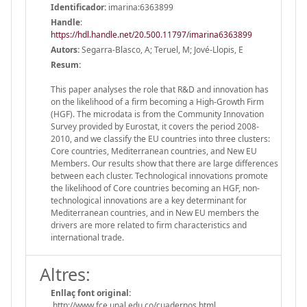
Identificador:
imarina:6363899
Handle
:
https://hdl.handle.net/20.500.11797/imarina6363899
Autors:
Segarra-Blasco, A; Teruel, M; Jové-Llopis, E
Resum:
This paper analyses the role that R&D and innovation has
on the likelihood of a firm becoming a High-Growth Firm
(HGF). The microdata is from the Community Innovation
Survey provided by Eurostat, it covers the period 2008-
2010, and we classify the EU countries into three clusters:
Core countries, Mediterranean countries, and New EU
Members. Our results show that there are large differences
between each cluster. Technological innovations promote
the likelihood of Core countries becoming an HGF, non-
technological innovations are a key determinant for
Mediterranean countries, and in New EU members the
drivers are more related to firm characteristics and
international trade.
Altres:
Enllaç font original:
http://www.fce.unal.edu.co/cuadernos.html