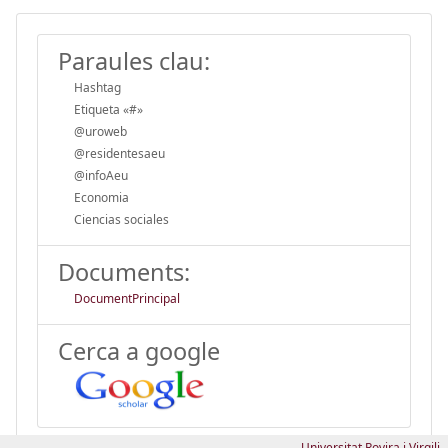
Paraules clau:
Hashtag
Etiqueta «#»
@uroweb
@residentesaeu
@infoAeu
Economia
Ciencias sociales
Documents:
DocumentPrincipal
Cerca a google
Universitat Rovira i Virgili