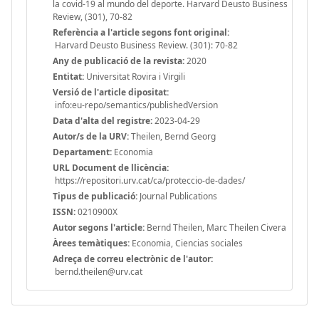
la covid-19 al mundo del deporte. Harvard Deusto Business
Review, (301), 70-82
Referència a l'article segons font original:
Harvard Deusto Business Review. (301): 70-82
Any de publicació de la revista:
2020
Entitat:
Universitat Rovira i Virgili
Versió de l'article dipositat:
info:eu-repo/semantics/publishedVersion
Data d'alta del registre:
2023-04-29
Autor/s de la URV:
Theilen, Bernd Georg
Departament:
Economia
URL Document de llicència:
https://repositori.urv.cat/ca/proteccio-de-dades/
Tipus de publicació:
Journal Publications
ISSN:
0210900X
Autor segons l'article:
Bernd Theilen, Marc Theilen Civera
Àrees temàtiques:
Economia, Ciencias sociales
Adreça de correu electrònic de l'autor:
bernd.theilen@urv.cat