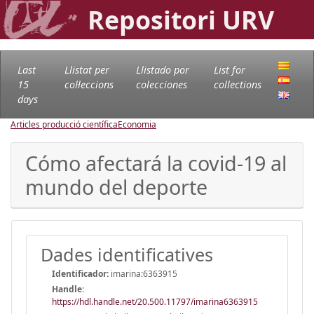
Repositori URV
Last
Llistat per
Llistado por
List for
15
col·leccions
colecciones
collections
days
Articles producció científica
Economia
Cómo afectará la covid-19 al
mundo del deporte
Dades identificatives
Identificador:
imarina:6363915
Handle
:
https://hdl.handle.net/20.500.11797/imarina6363915