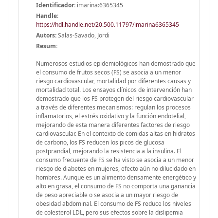
Identificador:
imarina:6365345
Handle
:
https://hdl.handle.net/20.500.11797/imarina6365345
Autors:
Salas-Savado, Jordi
Resum:
Numerosos estudios epidemiológicos han demostrado que
el consumo de frutos secos (FS) se asocia a un menor
riesgo cardiovascular, mortalidad por diferentes causas y
mortalidad total. Los ensayos clínicos de intervención han
demostrado que los FS protegen del riesgo cardiovascular
a través de diferentes mecanismos: regulan los procesos
inflamatorios, el estrés oxidativo y la función endotelial,
mejorando de esta manera diferentes factores de riesgo
cardiovascular. En el contexto de comidas altas en hidratos
de carbono, los FS reducen los picos de glucosa
postprandial, mejorando la resistencia a la insulina. El
consumo frecuente de FS se ha visto se asocia a un menor
riesgo de diabetes en mujeres, efecto aún no dilucidado en
hombres. Aunque es un alimento densamente energético y
alto en grasa, el consumo de FS no comporta una ganancia
de peso apreciable o se asocia a un mayor riesgo de
obesidad abdominal. El consumo de FS reduce los niveles
de colesterol LDL, pero sus efectos sobre la dislipemia