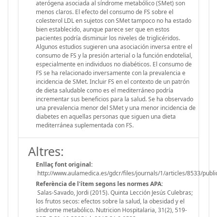
aterógena asociada al síndrome metabólico (SMet) son
menos claros. El efecto del consumo de FS sobre el
colesterol LDL en sujetos con SMet tampoco no ha estado
bien establecido, aunque parece ser que en estos
pacientes podría disminuir los niveles de triglicéridos.
Algunos estudios sugieren una asociación inversa entre el
consumo de FS y la presión arterial o la función endotelial,
especialmente en individuos no diabéticos. El consumo de
FS se ha relacionado inversamente con la prevalencia e
incidencia de SMet. Incluir FS en el contexto de un patrón
de dieta saludable como es el mediterráneo podría
incrementar sus beneficios para la salud. Se ha observado
una prevalencia menor del SMet y una menor incidencia de
diabetes en aquellas personas que siguen una dieta
mediterránea suplementada con FS.
Altres:
Enllaç font original:
http://www.aulamedica.es/gdcr/files/journals/1/articles/8533/publi
Referència de l'ítem segons les normes APA:
Salas-Savado, Jordi (2015). Quinta Lección Jesús Culebras;
los frutos secos: efectos sobre la salud, la obesidad y el
síndrome metabólico. Nutricion Hospitalaria, 31(2), 519-