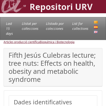
Repositori URV
Last
Llistat per
Llistado por
List for
15
col·leccions
colecciones
collections
days
Articles producció científica
Bioquímica i Biotecnologia
Fifth Jesús Culebras lecture;
tree nuts: Effects on health,
obesity and metabolic
syndrome
Dades identificatives