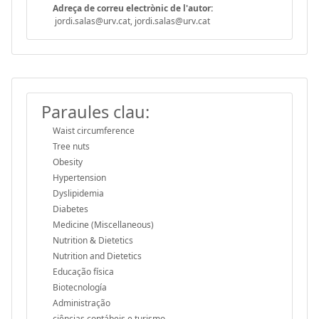
Adreça de correu electrònic de l'autor:
jordi.salas@urv.cat, jordi.salas@urv.cat
Paraules clau:
Waist circumference
Tree nuts
Obesity
Hypertension
Dyslipidemia
Diabetes
Medicine (Miscellaneous)
Nutrition & Dietetics
Nutrition and Dietetics
Educação física
Biotecnología
Administração
ciências contábeis e turismo