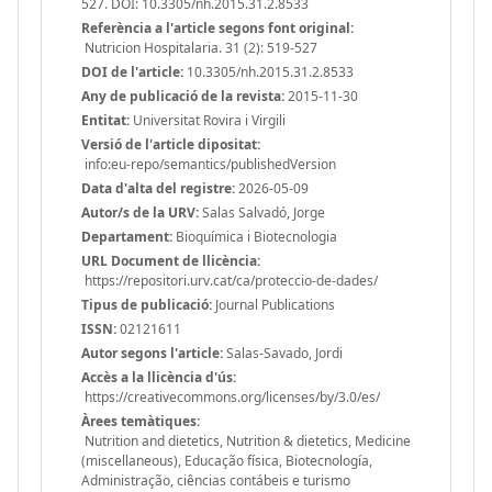
527. DOI: 10.3305/nh.2015.31.2.8533
Referència a l'article segons font original:
Nutricion Hospitalaria. 31 (2): 519-527
DOI de l'article:
10.3305/nh.2015.31.2.8533
Any de publicació de la revista:
2015-11-30
Entitat:
Universitat Rovira i Virgili
Versió de l'article dipositat:
info:eu-repo/semantics/publishedVersion
Data d'alta del registre:
2026-05-09
Autor/s de la URV:
Salas Salvadó, Jorge
Departament:
Bioquímica i Biotecnologia
URL Document de llicència:
https://repositori.urv.cat/ca/proteccio-de-dades/
Tipus de publicació:
Journal Publications
ISSN:
02121611
Autor segons l'article:
Salas-Savado, Jordi
Accès a la llicència d'ús:
https://creativecommons.org/licenses/by/3.0/es/
Àrees temàtiques:
Nutrition and dietetics, Nutrition & dietetics, Medicine
(miscellaneous), Educação física, Biotecnología,
Administração, ciências contábeis e turismo