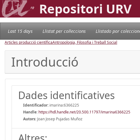
Repositori URV
Last 15 days
Llistat per col·leccions
Llistado por coleccion
Articles producció científica
Antropologia, Filosofia i Treball Social
Introducció
Dades identificatives
Identificador:
imarina:6366225
Handle
:
https://hdl.handle.net/20.500.11797/imarina6366225
Autors:
Joan Josep Pujadas Muñoz
Altres: