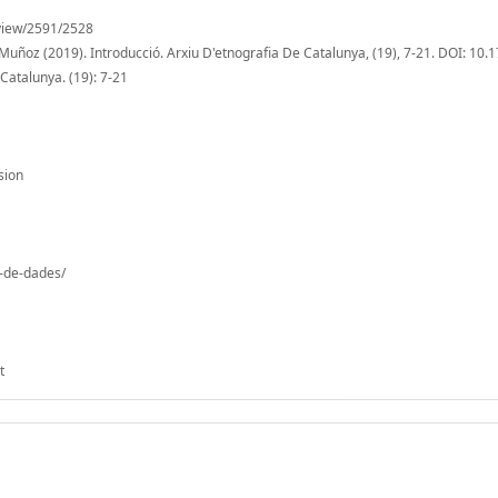
e/view/2591/2528
Muñoz (2019). Introducció. Arxiu D'etnografia De Catalunya, (19), 7-21. DOI: 10
Catalunya. (19): 7-21
sion
o-de-dades/
t