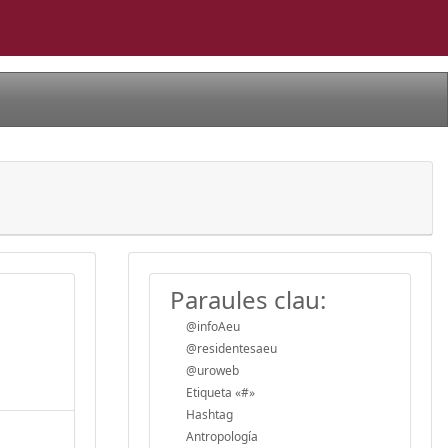
Paraules clau:
@infoAeu
@residentesaeu
@uroweb
Etiqueta «#»
Hashtag
Antropología