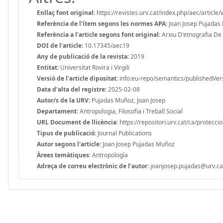
Enllaç font original:
https://revistes.urv.cat/index.php/aec/articl
Referència de l'ítem segons les normes APA:
Joan Josep Pujadas 
Referència a l'article segons font original:
Arxiu D'etnografia De 
DOI de l'article:
10.17345/aec19
Any de publicació de la revista:
2019
Entitat:
Universitat Rovira i Virgili
Versió de l'article dipositat:
info:eu-repo/semantics/publishedVer
Data d'alta del registre:
2025-02-08
Autor/s de la URV:
Pujadas Muñoz, Joan Josep
Departament:
Antropologia, Filosofia i Treball Social
URL Document de llicència:
https://repositori.urv.cat/ca/protecci
Tipus de publicació:
Journal Publications
Autor segons l'article:
Joan Josep Pujadas Muñoz
Àrees temàtiques:
Antropología
Adreça de correu electrònic de l'autor:
joanjosep.pujadas@urv.ca