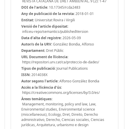
REVISTA CATALANA DE DRET AMBIENTAL. 9 (2): 1-47
DOI de l'article:
10.17345/rcda2483
Any de publicació de la revista:
2018-01-01
Entitat:
Universitat Rovira i Virgili
Versió de l'article dipositat:
info:eu-repo/semantics/publishedVersion
Data d'alta del registre:
2026-05-09
Autor/s de la URV:
González Bondia, Alfonso
Departament:
Dret Públic
URL Document de llicència:
https://repositori.urv.cat/ca/proteccio-de-dades/
Tipus de publicació:
Journal Publications
ISSN:
2014038X
Autor segons l'article:
Alfonso González Bondia
Accès a la llicència d'ús:
https://creativecommons.org/licenses/by/3.0/es/
Àrees temàtiques:
Management, monitoring, policy and law, Law,
Environmental studies, Environmental science
(miscellaneous), Ecology, Dret, Direito, Derecho
administrativo, Derecho, Ciencias sociales, Ciencias
jurídicas, Arquitetura, urbanismo e design