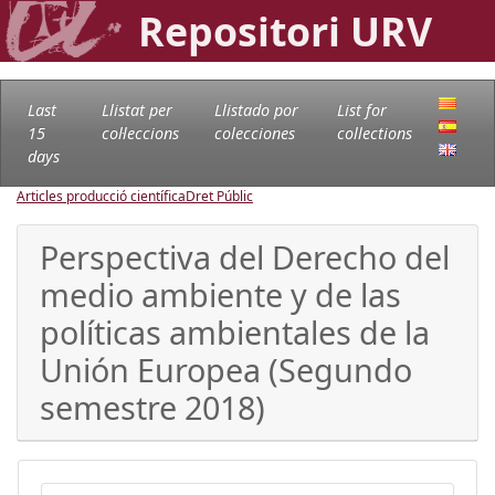
Repositori URV
Last
Llistat per
Llistado por
List for
15
col·leccions
colecciones
collections
days
Articles producció científica
Dret Públic
Perspectiva del Derecho del
medio ambiente y de las
políticas ambientales de la
Unión Europea (Segundo
semestre 2018)