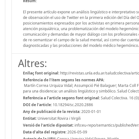
Resum:
El presente artículo expone un análisis lingüístico e interpretati
de observación el uso de Twitter en la primera edición del Día del 
posicionamientos expresados por los activistas en primera persona.
atención psiquiátrica, una problematización del modelo hegemónico
comunicación y demandas de mayor diálogo con los profesionales de
de re-semantizar el campo de la salud mental, así como dar cuenta 
diagnosticadas y las producciones del modelo médico hegemónico.
Altres:
Enllaç font original:
http://revistas.unla.edu.ar/saludcolectiva/art
Referència de l'ítem segons les normes APA:
Martín Correa Urquiza Vidal; Assumpció Pié Balaguer; Marta Coll Fl
para una disidencia: un análisis lingüístico y simbólico. Salud Colecti
Referència a l'article segons font original:
Salud Colectiva. 16 (0)
DOI de l'article:
10.18294/sc.2020.2886
Any de publicació de la revista:
2020-01-01
Entitat:
Universitat Rovira i Virgili
Versió de l'article dipositat:
info:eu-repo/semantics/publishedVer
Data d'alta del registre:
2026-05-09
Autor/s de la URV:
Correa-Urquiza Vidal Freyre, Martín