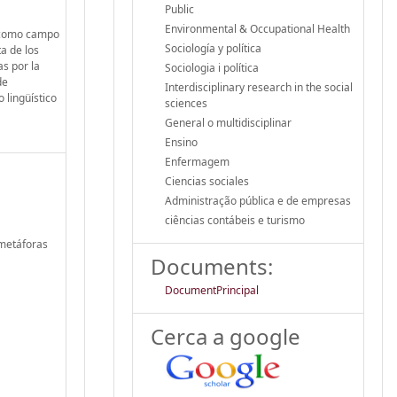
Public
Environmental & Occupational Health
o como campo
Sociología y política
a de los
s por la
Sociologia i política
de
Interdisciplinary research in the social
 lingüístico
sciences
General o multidisciplinar
Ensino
Enfermagem
Ciencias sociales
Administração pública e de empresas
ciências contábeis e turismo
 metáforas
Documents:
DocumentPrincipal
Cerca a google