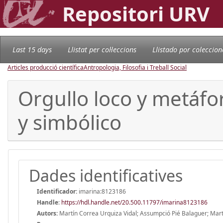
Repositori URV
Last 15 days
Llistat per col·leccions
Llistado por coleccion
Articles producció científica
Antropologia, Filosofia i Treball Social
Orgullo loco y metáfor
y simbólico
Dades identificatives
Identificador:
imarina:8123186
Handle
:
https://hdl.handle.net/20.500.11797/imarina8123186
Autors:
Martín Correa Urquiza Vidal; Assumpció Pié Balaguer; Marta