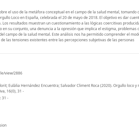
vo sobre el uso de la metáfora conceptual en el campo de la salud mental, tomand
Orgullo Loco en España, celebrada el 20 de mayo de 2018. El objetivo es dar cuent
 Los resultados muestran un cuestionamiento a las lógicas coercitivas producida
 en su conjunto, una denuncia a la opresión que implica el estigma, problemas 
l campo de la salud mental. Este análisis nos ha permitido comprender el modo
de las tensiones existentes entre las percepciones subjetivas de las personas
icle/view/2886
orit; Eulàlia Hernández Encuentra; Salvador Climent Roca (2020). Orgullo loco y
va, 16(0), 31 -
: 31 -
sion