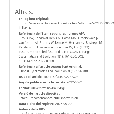
Altres:
Enllaç font original:
https://www.ingentaconnect.com/content/wfbi/fuse/2022/0000000
ic-live-02
Referència de l'ítem segons les normes APA:
Crous PW; Sandoval-Denis M; Costa MM; Groenewald JZ;
van Iperen AL; Starink-Willemse M; Hernandez-Restrepo M;
Kandemir H; Ulaszewski B; de Boer W; Abd (2022).
Fusarium and allied fusarioid taxa (FUSA). 1. Fungal
Systematics and Evolution, 9(1), 161-200. DOI:
10.3114/fuse.2022.09.08
Referència a l'article segons font original:
Fungal Systematics and Evolution. 9 (1): 161-200
DOI de l'article:
10.3114/fuse.2022.09.08
Any de publicació de la revista:
2022-06-01
Entitat:
Universitat Rovira i Virgili
Versió de l'article dipositat:
info:eu-repo/semantics/publishedVersion
Data d'alta del registre:
2026-05-09
Autor/s de la URV:
Gené Díaz, Josepa / Guarro Artigas, Josep / SANDOVAL