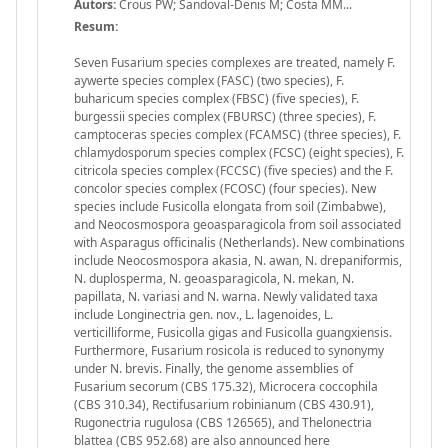
Autors:
Crous PW; Sandoval-Denis M; Costa MM...
Resum:
Seven Fusarium species complexes are treated, namely F.
aywerte species complex (FASC) (two species), F.
buharicum species complex (FBSC) (five species), F.
burgessii species complex (FBURSC) (three species), F.
camptoceras species complex (FCAMSC) (three species), F.
chlamydosporum species complex (FCSC) (eight species), F.
citricola species complex (FCCSC) (five species) and the F.
concolor species complex (FCOSC) (four species). New
species include Fusicolla elongata from soil (Zimbabwe),
and Neocosmospora geoasparagicola from soil associated
with Asparagus officinalis (Netherlands). New combinations
include Neocosmospora akasia, N. awan, N. drepaniformis,
N. duplosperma, N. geoasparagicola, N. mekan, N.
papillata, N. variasi and N. warna. Newly validated taxa
include Longinectria gen. nov., L. lagenoides, L.
verticilliforme, Fusicolla gigas and Fusicolla guangxiensis.
Furthermore, Fusarium rosicola is reduced to synonymy
under N. brevis. Finally, the genome assemblies of
Fusarium secorum (CBS 175.32), Microcera coccophila
(CBS 310.34), Rectifusarium robinianum (CBS 430.91),
Rugonectria rugulosa (CBS 126565), and Thelonectria
blattea (CBS 952.68) are also announced here