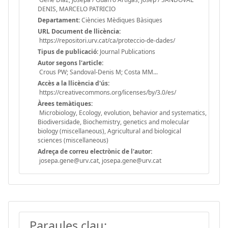
DENIS, MARCELO PATRICIO
Departament:
Ciències Mèdiques Bàsiques
URL Document de llicència:
https://repositori.urv.cat/ca/proteccio-de-dades/
Tipus de publicació:
Journal Publications
Autor segons l'article:
Crous PW; Sandoval-Denis M; Costa MM...
Accès a la llicència d'ús:
https://creativecommons.org/licenses/by/3.0/es/
Àrees temàtiques:
Microbiology, Ecology, evolution, behavior and systematics,
Biodiversidade, Biochemistry, genetics and molecular
biology (miscellaneous), Agricultural and biological
sciences (miscellaneous)
Adreça de correu electrònic de l'autor:
josepa.gene@urv.cat, josepa.gene@urv.cat
Paraules clau: