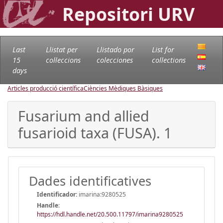
Repositori URV
Last
Llistat per
Llistado por
List for
15
col·leccions
colecciones
collections
days
Articles producció científica
Ciències Mèdiques Bàsiques
Fusarium and allied
fusarioid taxa (FUSA). 1
Dades identificatives
Identificador:
imarina:9280525
Handle
:
https://hdl.handle.net/20.500.11797/imarina9280525