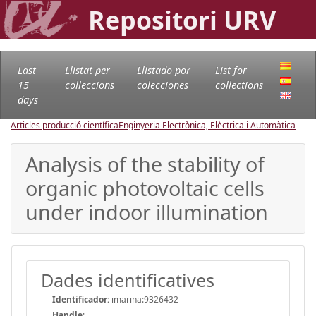
Repositori URV
Last
Llistat per
Llistado por
List for
15
col·leccions
colecciones
collections
days
Articles producció científica
Enginyeria Electrònica, Elèctrica i Automàtica
Analysis of the stability of
organic photovoltaic cells
under indoor illumination
Dades identificatives
Identificador:
imarina:9326432
Handle
: