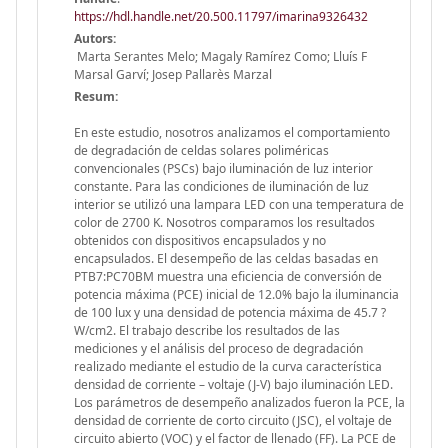
https://hdl.handle.net/20.500.11797/imarina9326432
Autors:
Marta Serantes Melo; Magaly Ramírez Como; Lluís F
Marsal Garví; Josep Pallarès Marzal
Resum:
En este estudio, nosotros analizamos el comportamiento
de degradación de celdas solares poliméricas
convencionales (PSCs) bajo iluminación de luz interior
constante. Para las condiciones de iluminación de luz
interior se utilizó una lampara LED con una temperatura de
color de 2700 K. Nosotros comparamos los resultados
obtenidos con dispositivos encapsulados y no
encapsulados. El desempeño de las celdas basadas en
PTB7:PC70BM muestra una eficiencia de conversión de
potencia máxima (PCE) inicial de 12.0% bajo la iluminancia
de 100 lux y una densidad de potencia máxima de 45.7 ?
W/cm2. El trabajo describe los resultados de las
mediciones y el análisis del proceso de degradación
realizado mediante el estudio de la curva característica
densidad de corriente – voltaje (J-V) bajo iluminación LED.
Los parámetros de desempeño analizados fueron la PCE, la
densidad de corriente de corto circuito (JSC), el voltaje de
circuito abierto (VOC) y el factor de llenado (FF). La PCE de