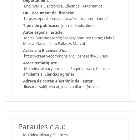
Departament:
Enginyeria Electrònica, Elèctrica i Automàtica
URL Document de llicència:
https://repositori.urv.cat/ca/proteccio-de-dades/
Tipus de publicació:
Journal Publications
Autor segons l'article:
Marta Serantes Melo; Magaly Ramírez Como; Lluís F
Marsal Garví; Josep Pallarès Marzal
Accès a la llicència d'ús:
https://creativecommons.org/licenses/by/3.0/es/
Àrees temàtiques:
Multidisciplinary sciences, Engenharias i, Ciências
ambientais, Ciências agrárias i
Adreça de correu electrònic de l'autor:
lluis.marsal@urv.cat, josep.pallares@urv.cat
Paraules clau:
Multidisciplinary Sciences