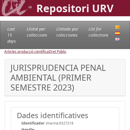
Repositori URV
Last
Llistat per
Llistado por
List for
15
col·leccions
colecciones
collections
days
Articles producció científica
Dret Públic
JURISPRUDENCIA PENAL
AMBIENTAL (PRIMER
SEMESTRE 2023)
Dades identificatives
Identificador:
imarina:9327218
Handle
: