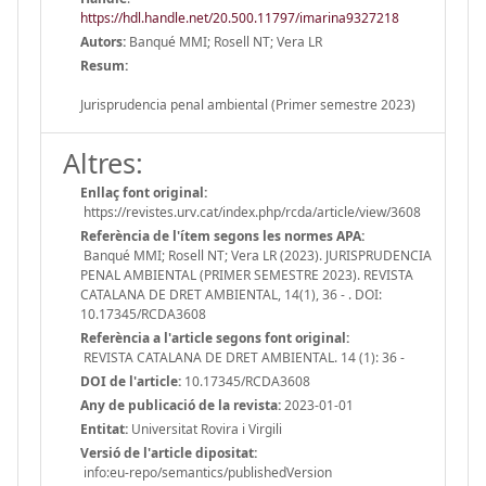
https://hdl.handle.net/20.500.11797/imarina9327218
Autors:
Banqué MMI; Rosell NT; Vera LR
Resum:
Jurisprudencia penal ambiental (Primer semestre 2023)
Altres:
Enllaç font original:
https://revistes.urv.cat/index.php/rcda/article/view/3608
Referència de l'ítem segons les normes APA:
Banqué MMI; Rosell NT; Vera LR (2023). JURISPRUDENCIA
PENAL AMBIENTAL (PRIMER SEMESTRE 2023). REVISTA
CATALANA DE DRET AMBIENTAL, 14(1), 36 - . DOI:
10.17345/RCDA3608
Referència a l'article segons font original:
REVISTA CATALANA DE DRET AMBIENTAL. 14 (1): 36 -
DOI de l'article:
10.17345/RCDA3608
Any de publicació de la revista:
2023-01-01
Entitat:
Universitat Rovira i Virgili
Versió de l'article dipositat:
info:eu-repo/semantics/publishedVersion