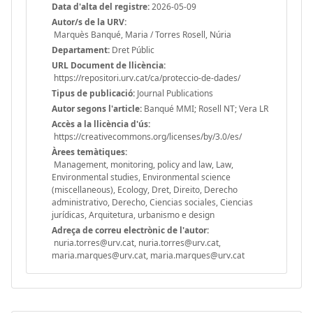
Data d'alta del registre:
2026-05-09
Autor/s de la URV:
Marquès Banqué, Maria / Torres Rosell, Núria
Departament:
Dret Públic
URL Document de llicència:
https://repositori.urv.cat/ca/proteccio-de-dades/
Tipus de publicació:
Journal Publications
Autor segons l'article:
Banqué MMI; Rosell NT; Vera LR
Accès a la llicència d'ús:
https://creativecommons.org/licenses/by/3.0/es/
Àrees temàtiques:
Management, monitoring, policy and law, Law,
Environmental studies, Environmental science
(miscellaneous), Ecology, Dret, Direito, Derecho
administrativo, Derecho, Ciencias sociales, Ciencias
jurídicas, Arquitetura, urbanismo e design
Adreça de correu electrònic de l'autor:
nuria.torres@urv.cat, nuria.torres@urv.cat,
maria.marques@urv.cat, maria.marques@urv.cat