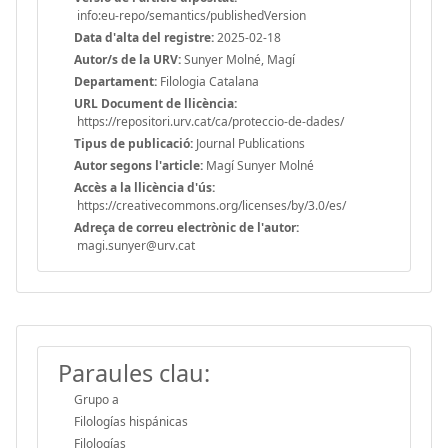
info:eu-repo/semantics/publishedVersion
Data d'alta del registre:
2025-02-18
Autor/s de la URV:
Sunyer Molné, Magí
Departament:
Filologia Catalana
URL Document de llicència:
https://repositori.urv.cat/ca/proteccio-de-dades/
Tipus de publicació:
Journal Publications
Autor segons l'article:
Magí Sunyer Molné
Accès a la llicència d'ús:
https://creativecommons.org/licenses/by/3.0/es/
Adreça de correu electrònic de l'autor:
magi.sunyer@urv.cat
Paraules clau:
Grupo a
Filologías hispánicas
Filologías