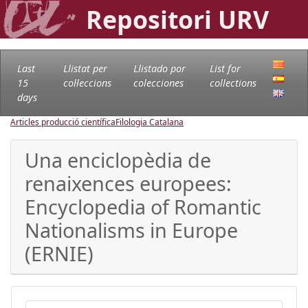
Repositori URV
Last
Llistat per
Llistado por
List for
15
col·leccions
colecciones
collections
days
Articles producció científica
Filologia Catalana
Una enciclopèdia de
renaixences europees:
Encyclopedia of Romantic
Nationalisms in Europe
(ERNIE)