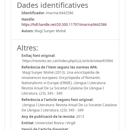
Dades identificatives
Identificador:
imarina:9442586
Handle
:
https://hdl.handle.net/20.500.11797/imarina9442586
Autors:
Magí Sunyer Molné
Altres:
Enllaç font original:
https://revistes.iec.cat/index.php/LLiL/article/view/65984
Referència de l'ítem segons les normes APA:
Magí Sunyer Molné (2013). Una enciclopèdia de
renaixences europees: Encyclopedia of Romantic
Nationalisms in Europe (ERNIE). Llengua I Literatura:
Revista Anual De La Societat Catalana De Llengua I
Literatura, (23), 345 - 349
Referència a l'article segons font original:
Llengua I Literatura: Revista Anual De La Societat Catalana
De Llengua I Literatura. (23): 345 - 349
Any de publicació de la revista:
2013
Entitat:
Universitat Rovira i Virgili
Versió de l'article dipositat: