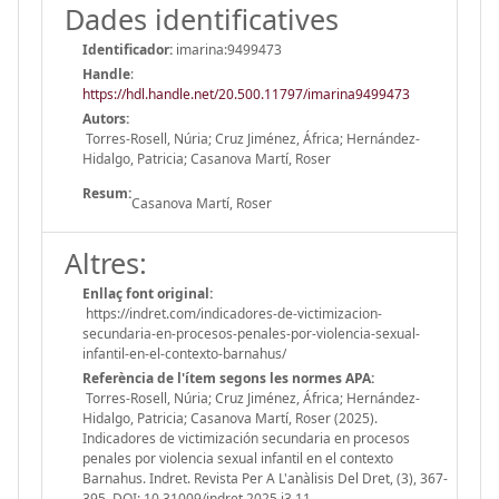
Dades identificatives
Identificador:
imarina:9499473
Handle
:
https://hdl.handle.net/20.500.11797/imarina9499473
Autors:
Torres-Rosell, Núria; Cruz Jiménez, África; Hernández-
Hidalgo, Patricia; Casanova Martí, Roser
Resum:
Casanova Martí, Roser
Altres:
Enllaç font original:
https://indret.com/indicadores-de-victimizacion-
secundaria-en-procesos-penales-por-violencia-sexual-
infantil-en-el-contexto-barnahus/
Referència de l'ítem segons les normes APA:
Torres-Rosell, Núria; Cruz Jiménez, África; Hernández-
Hidalgo, Patricia; Casanova Martí, Roser (2025).
Indicadores de victimización secundaria en procesos
penales por violencia sexual infantil en el contexto
Barnahus. Indret. Revista Per A L'anàlisis Del Dret, (3), 367-
395. DOI: 10.31009/indret.2025.i3.11