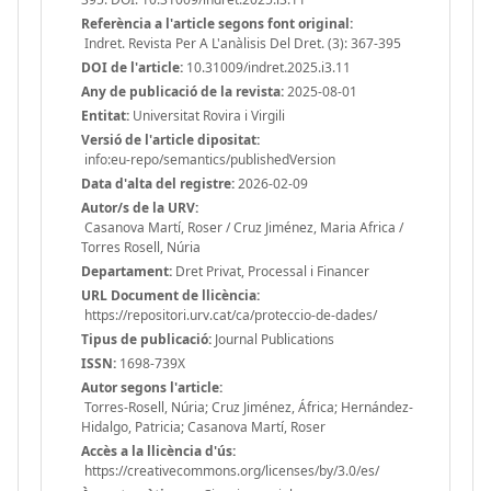
Referència a l'article segons font original:
Indret. Revista Per A L'anàlisis Del Dret. (3): 367-395
DOI de l'article:
10.31009/indret.2025.i3.11
Any de publicació de la revista:
2025-08-01
Entitat:
Universitat Rovira i Virgili
Versió de l'article dipositat:
info:eu-repo/semantics/publishedVersion
Data d'alta del registre:
2026-02-09
Autor/s de la URV:
Casanova Martí, Roser / Cruz Jiménez, Maria Africa /
Torres Rosell, Núria
Departament:
Dret Privat, Processal i Financer
URL Document de llicència:
https://repositori.urv.cat/ca/proteccio-de-dades/
Tipus de publicació:
Journal Publications
ISSN:
1698-739X
Autor segons l'article:
Torres-Rosell, Núria; Cruz Jiménez, África; Hernández-
Hidalgo, Patricia; Casanova Martí, Roser
Accès a la llicència d'ús:
https://creativecommons.org/licenses/by/3.0/es/