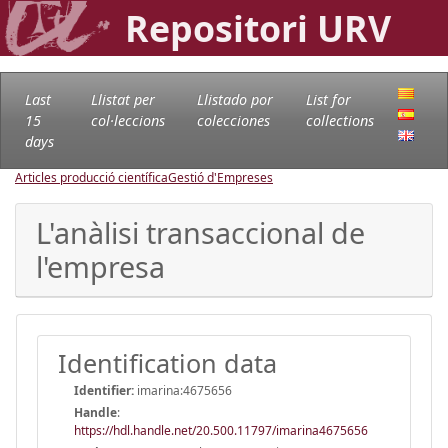
Repositori URV
Last
Llistat per
Llistado por
List for
15
col·leccions
colecciones
collections
days
Articles producció científica
Gestió d'Empreses
L'anàlisi transaccional de
l'empresa
Identification data
Identifier:
imarina:4675656
Handle
:
https://hdl.handle.net/20.500.11797/imarina4675656