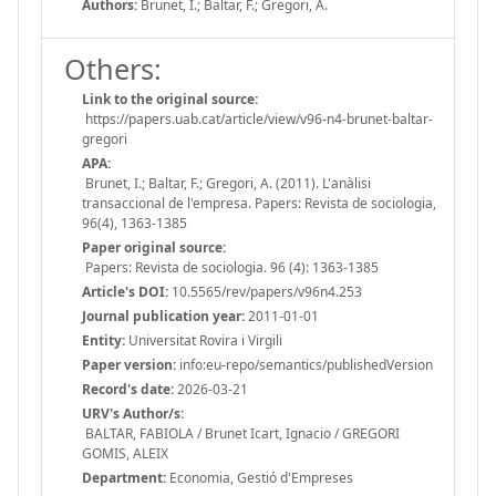
Authors:
Brunet, I.; Baltar, F.; Gregori, A.
Others:
Link to the original source:
https://papers.uab.cat/article/view/v96-n4-brunet-baltar-
gregori
APA:
Brunet, I.; Baltar, F.; Gregori, A. (2011). L'anàlisi
transaccional de l'empresa. Papers: Revista de sociologia,
96(4), 1363-1385
Paper original source:
Papers: Revista de sociologia. 96 (4): 1363-1385
Article's DOI:
10.5565/rev/papers/v96n4.253
Journal publication year:
2011-01-01
Entity:
Universitat Rovira i Virgili
Paper version:
info:eu-repo/semantics/publishedVersion
Record's date:
2026-03-21
URV's Author/s:
BALTAR, FABIOLA / Brunet Icart, Ignacio / GREGORI
GOMIS, ALEIX
Department:
Economia, Gestió d'Empreses