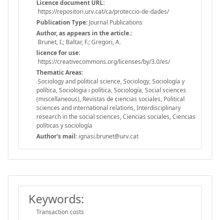
Licence document URL:
https://repositori.urv.cat/ca/proteccio-de-dades/
Publication Type:
Journal Publications
Author, as appears in the article.:
Brunet, I.; Baltar, F.; Gregori, A.
licence for use:
https://creativecommons.org/licenses/by/3.0/es/
Thematic Areas:
Sociology and political science, Sociology, Sociología y
política, Sociologia i política, Sociología, Social sciences
(miscellaneous), Revistas de ciencias sociales, Political
sciences and international relations, Interdisciplinary
research in the social sciences, Ciencias sociales, Ciencias
políticas y sociología
Author's mail:
ignasi.brunet@urv.cat
Keywords:
Transaction costs