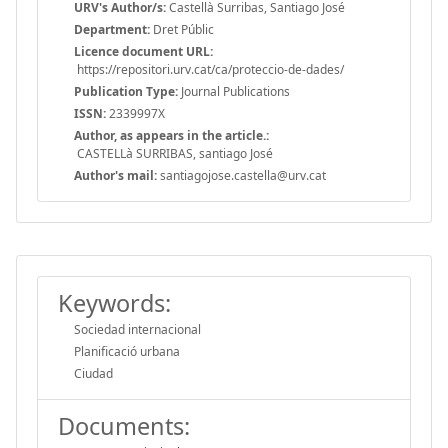
URV's Author/s:
Castellà Surribas, Santiago José
Department:
Dret Públic
Licence document URL:
https://repositori.urv.cat/ca/proteccio-de-dades/
Publication Type:
Journal Publications
ISSN:
2339997X
Author, as appears in the article.:
CASTELLà SURRIBAS, santiago José
Author's mail:
santiagojose.castella@urv.cat
Keywords:
Sociedad internacional
Planificació urbana
Ciudad
Documents: