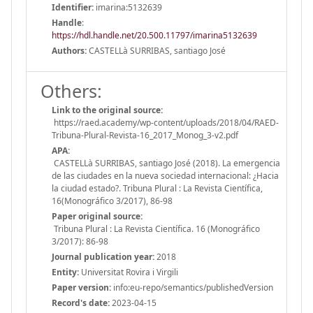
Identifier:
imarina:5132639
Handle
:
https://hdl.handle.net/20.500.11797/imarina5132639
Authors:
CASTELLà SURRIBAS, santiago José
Others:
Link to the original source:
https://raed.academy/wp-content/uploads/2018/04/RAED-
Tribuna-Plural-Revista-16_2017_Monog_3-v2.pdf
APA:
CASTELLà SURRIBAS, santiago José (2018). La emergencia
de las ciudades en la nueva sociedad internacional: ¿Hacia
la ciudad estado?. Tribuna Plural : La Revista Científica,
16(Monográfico 3/2017), 86-98
Paper original source:
Tribuna Plural : La Revista Científica. 16 (Monográfico
3/2017): 86-98
Journal publication year:
2018
Entity:
Universitat Rovira i Virgili
Paper version:
info:eu-repo/semantics/publishedVersion
Record's date:
2023-04-15