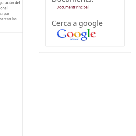
guración del
DocumentPrincipal
ional
na por
marcan las
Cerca a google