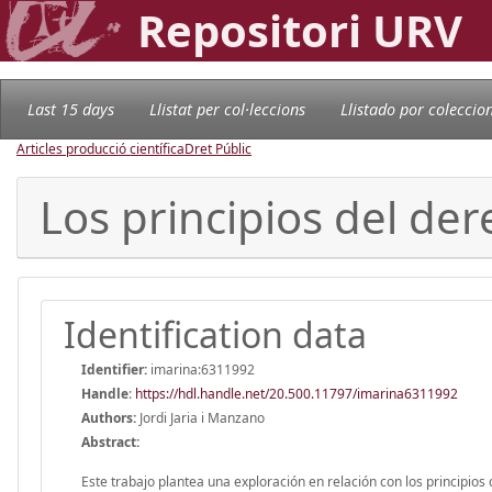
Repositori URV
Last 15 days
Llistat per col·leccions
Llistado por coleccio
Articles producció científica
Dret Públic
Los principios del de
Identification data
Identifier:
imarina:6311992
Handle
:
https://hdl.handle.net/20.500.11797/imarina6311992
Authors:
Jordi Jaria i Manzano
Abstract:
Este trabajo plantea una exploración en relación con los principios