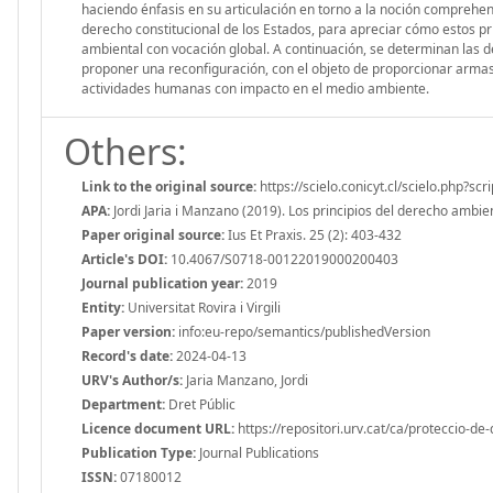
haciendo énfasis en su articulación en torno a la noción comprehen
derecho constitucional de los Estados, para apreciar cómo estos pr
ambiental con vocación global. A continuación, se determinan las 
proponer una reconfiguración, con el objeto de proporcionar armas
actividades humanas con impacto en el medio ambiente.
Others:
Link to the original source:
https://scielo.conicyt.cl/scielo.php?
APA:
Jordi Jaria i Manzano (2019). Los principios del derecho ambient
Paper original source:
Ius Et Praxis. 25 (2): 403-432
Article's DOI:
10.4067/S0718-00122019000200403
Journal publication year:
2019
Entity:
Universitat Rovira i Virgili
Paper version:
info:eu-repo/semantics/publishedVersion
Record's date:
2024-04-13
URV's Author/s:
Jaria Manzano, Jordi
Department:
Dret Públic
Licence document URL:
https://repositori.urv.cat/ca/proteccio-de
Publication Type:
Journal Publications
ISSN:
07180012