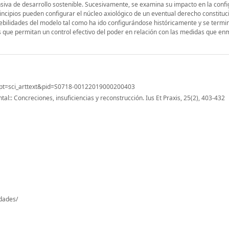
siva de desarrollo sostenible. Sucesivamente, se examina su impacto en la confi
incipios pueden configurar el núcleo axiológico de un eventual derecho constituc
debilidades del modelo tal como ha ido configurándose históricamente y se termi
 que permitan un control efectivo del poder en relación con las medidas que en
script=sci_arttext&pid=S0718-00122019000200403
al:: Concreciones, insuficiencias y reconstrucción. Ius Et Praxis, 25(2), 403-432
-dades/