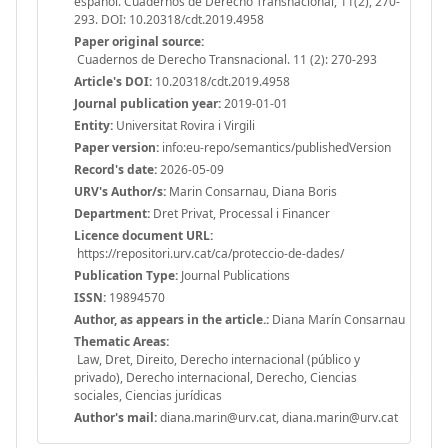
español. Cuadernos de Derecho Transnacional, 11(2), 270-
293. DOI: 10.20318/cdt.2019.4958
Paper original source:
Cuadernos de Derecho Transnacional. 11 (2): 270-293
Article's DOI:
10.20318/cdt.2019.4958
Journal publication year:
2019-01-01
Entity:
Universitat Rovira i Virgili
Paper version:
info:eu-repo/semantics/publishedVersion
Record's date:
2026-05-09
URV's Author/s:
Marin Consarnau, Diana Boris
Department:
Dret Privat, Processal i Financer
Licence document URL:
https://repositori.urv.cat/ca/proteccio-de-dades/
Publication Type:
Journal Publications
ISSN:
19894570
Author, as appears in the article.:
Diana Marín Consarnau
Thematic Areas:
Law, Dret, Direito, Derecho internacional (público y
privado), Derecho internacional, Derecho, Ciencias
sociales, Ciencias jurídicas
Author's mail:
diana.marin@urv.cat, diana.marin@urv.cat