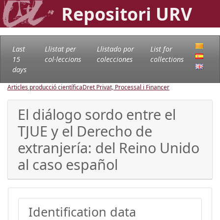
Repositori URV
Last
Llistat per
Llistado por
List for
15
col·leccions
colecciones
collections
days
Articles producció científica
Dret Privat, Processal i Financer
El diálogo sordo entre el
TJUE y el Derecho de
extranjería: del Reino Unido
al caso español
Identification data