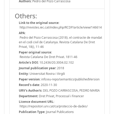
Authors:
Pedro del Pozo Carrascosa
Others:
Link to the original source:
http://revistes.iec.cat/index.php/RCDP/article/view/146614
APA:
Pedro del Pozo Carrascosa (2018). el contracte de mandat
en el codi civil de Catalunya. Revista Catalana De Dret
Privat, 18(), 11-46
Paper original source:
Revista Catalana De Dret Privat. 1811-46
Article's DOI:
10.2436/20.3004.02.102
Journal publication year:
2018
Entity:
Universitat Rovira i Virgili
Paper version:
info:eu-repo/semantics/publishedVersion
Record's date:
2020-11-30
URV's Author/s:
DEL POZO CARRASCOSA, PEDRO MARIA
Department:
Dret Privat, Processal i Financer
Licence document URL:
https://repositori.urv.cat/ca/proteccio-de-dades/
Publication Type:
Journal Publications