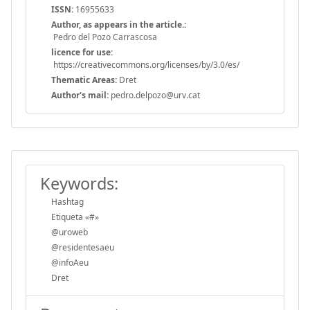
ISSN:
16955633
Author, as appears in the article.:
Pedro del Pozo Carrascosa
licence for use:
https://creativecommons.org/licenses/by/3.0/es/
Thematic Areas:
Dret
Author's mail:
pedro.delpozo@urv.cat
Keywords:
Hashtag
Etiqueta «#»
@uroweb
@residentesaeu
@infoAeu
Dret