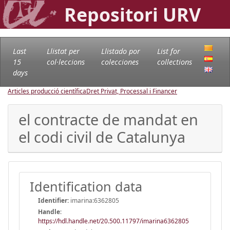
Repositori URV
Last
Llistat per
Llistado por
List for
15
col·leccions
colecciones
collections
days
Articles producció científica
Dret Privat, Processal i Financer
el contracte de mandat en
el codi civil de Catalunya
Identification data
Identifier:
imarina:6362805
Handle
:
https://hdl.handle.net/20.500.11797/imarina6362805