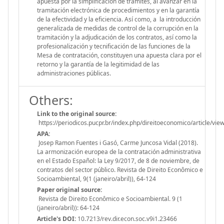
apuesta por la simplificación de trámites, al avanzar en la
tramitación electrónica de procedimientos y en la garantía
de la efectividad y la eficiencia. Así como, a la introducción
generalizada de medidas de control de la corrupción en la
tramitación y la adjudicación de los contratos, así como la
profesionalización y tecnificación de las funciones de la
Mesa de contratación, constituyen una apuesta clara por el
retorno y la garantía de la legitimidad de las
administraciones públicas.
Others:
Link to the original source:
https://periodicos.pucpr.br/index.php/direitoeconomico/article/vi
APA:
Josep Ramon Fuentes i Gasó, Carme Juncosa Vidal (2018).
La armonización europea de la contratación administrativa
en el Estado Español: la Ley 9/2017, de 8 de noviembre, de
contratos del sector público. Revista de Direito Econômico e
Socioambiental, 9(1 (janeiro/abril)), 64-124
Paper original source:
Revista de Direito Econômico e Socioambiental. 9 (1
(janeiro/abril)): 64-124
Article's DOI:
10.7213/rev.dir.econ.soc.v9i1.23466