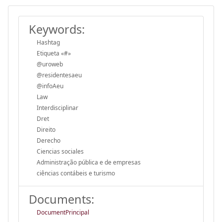
Keywords:
Hashtag
Etiqueta «#»
@uroweb
@residentesaeu
@infoAeu
Law
Interdisciplinar
Dret
Direito
Derecho
Ciencias sociales
Administração pública e de empresas
ciências contábeis e turismo
Documents:
DocumentPrincipal