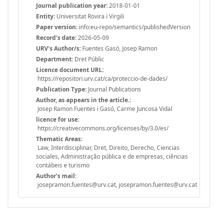
Journal publication year:
2018-01-01
Entity:
Universitat Rovira i Virgili
Paper version:
info:eu-repo/semantics/publishedVersion
Record's date:
2026-05-09
URV's Author/s:
Fuentes Gasó, Josep Ramon
Department:
Dret Públic
Licence document URL:
https://repositori.urv.cat/ca/proteccio-de-dades/
Publication Type:
Journal Publications
Author, as appears in the article.:
Josep Ramon Fuentes i Gasó, Carme Juncosa Vidal
licence for use:
https://creativecommons.org/licenses/by/3.0/es/
Thematic Areas:
Law, Interdisciplinar, Dret, Direito, Derecho, Ciencias
sociales, Administração pública e de empresas, ciências
contábeis e turismo
Author's mail:
josepramon.fuentes@urv.cat, josepramon.fuentes@urv.cat