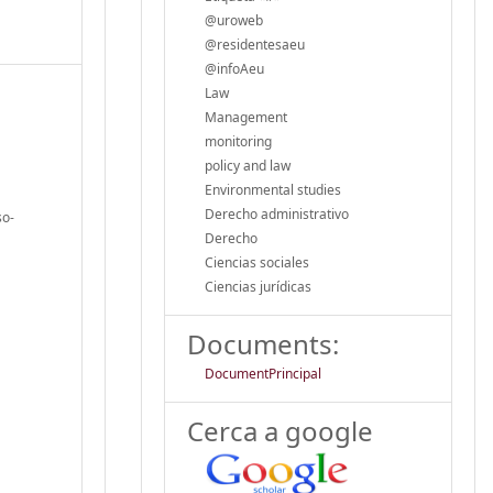
@uroweb
@residentesaeu
@infoAeu
Law
Management
monitoring
policy and law
Environmental studies
Derecho administrativo
so-
Derecho
Ciencias sociales
Ciencias jurídicas
Documents:
DocumentPrincipal
Cerca a google