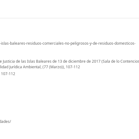
-islas-baleares-residuos-comerciales-no-peligrosos-y-de-residuos-domesticos-
e Justicia de las Islas Baleares de 13 de diciembre de 2017 (Sala de lo Contencio
lidad Jurídica Ambiental, (77 (Marzo)), 107-112
: 107-112
-dades/