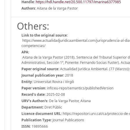
Handle
:
https://hdl.handle.net/20.500.11797/imarina6377985
Authors:
Aitana de la Varga Pastor
Others:
Link to the original source:
https://www.actualidadjuridicaambiental.com/jurisprudencia-al-dia
competencias/
APA:
Aitana de la Varga Pastor (2018). Sentencia del Tribunal Superior d
Administrativo, Sección 1ª, Ponente: Fernando Socias Fuster). Actua
Paper original source:
Actualidad Jurídica Ambiental. (77 (Marzo))
Journal publication year:
2018
Entity:
Universitat Rovira i Virgili
Paper version:
info:eu-repo/semantics/publishedVersion
Record's date:
2025-02-08
URV's Author/s:
De la Varga Pastor, Aitana
Department:
Dret Públic
Licence document URL:
https://repositori.urv.cat/ca/proteccio-de
Publication Type:
Journal Publications
ISSN:
19895666