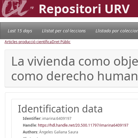
Repositori URV
Last 15 days
Llistat per col·leccions
Llistado por coleccio
Articles producció científica
Dret Públic
La vivienda como obje
como derecho humano 
Identification data
Identifier:
imarina:6409197
Handle
:
https://hdl.handle.net/20.500.11797/imarina6409197
Authors:
Ángeles Galiana Saura