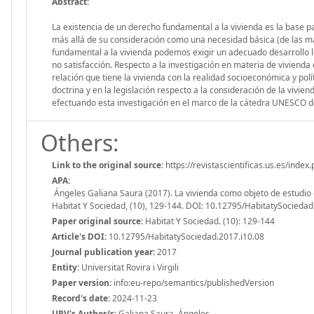
Abstract:
La existencia de un derecho fundamental a la vivienda es la base par
más allá de su consideración como una necesidad básica (de las má
fundamental a la vivienda podemos exigir un adecuado desarrollo le
no satisfacción. Respecto a la investigación en materia de vivienda 
relación que tiene la vivienda con la realidad socioeconómica y polít
doctrina y en la legislación respecto a la consideración de la viv
efectuando esta investigación en el marco de la cátedra UNESCO de v
Others:
Link to the original source:
https://revistascientificas.us.es/index
APA:
Ángeles Galiana Saura (2017). La vivienda como objeto de estudio
Habitat Y Sociedad, (10), 129-144. DOI: 10.12795/HabitatySociedad
Paper original source:
Habitat Y Sociedad. (10): 129-144
Article's DOI:
10.12795/HabitatySociedad.2017.i10.08
Journal publication year:
2017
Entity:
Universitat Rovira i Virgili
Paper version:
info:eu-repo/semantics/publishedVersion
Record's date:
2024-11-23
URV's Author/s:
Galiana Saura, Ángeles