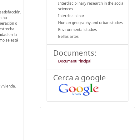
Interdisciplinary research in the social
sciences
satisfacción,
Interdisciplinar
echo
Human geography and urban studies
neración o
 estrecha
Environmental studies
midad en la
Bellas artes
ómo se está
Documents:
DocumentPrincipal
Cerca a google
vivienda.