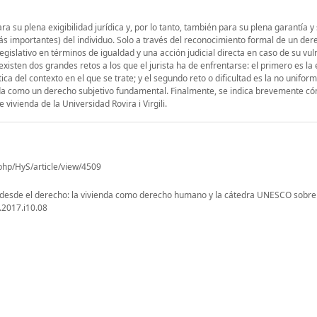
a su plena exigibilidad jurídica y, por lo tanto, también para su plena garantía y 
s importantes) del individuo. Solo a través del reconocimiento formal de un der
gislativo en términos de igualdad y una acción judicial directa en caso de su vul
existen dos grandes retos a los que el jurista ha de enfrentarse: el primero es la
ica del contexto en el que se trate; y el segundo reto o dificultad es la no unifor
ienda como un derecho subjetivo fundamental. Finalmente, se indica brevemente c
ivienda de la Universidad Rovira i Virgili.
.php/HyS/article/view/4509
 desde el derecho: la vivienda como derecho humano y la cátedra UNESCO sobre 
.2017.i10.08