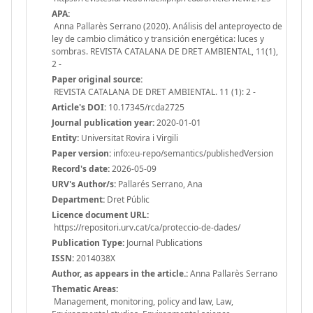
APA:
Anna Pallarès Serrano (2020). Análisis del anteproyecto de
ley de cambio climático y transición energética: luces y
sombras. REVISTA CATALANA DE DRET AMBIENTAL, 11(1),
2 -
Paper original source:
REVISTA CATALANA DE DRET AMBIENTAL. 11 (1): 2 -
Article's DOI:
10.17345/rcda2725
Journal publication year:
2020-01-01
Entity:
Universitat Rovira i Virgili
Paper version:
info:eu-repo/semantics/publishedVersion
Record's date:
2026-05-09
URV's Author/s:
Pallarés Serrano, Ana
Department:
Dret Públic
Licence document URL:
https://repositori.urv.cat/ca/proteccio-de-dades/
Publication Type:
Journal Publications
ISSN:
2014038X
Author, as appears in the article.:
Anna Pallarès Serrano
Thematic Areas:
Management, monitoring, policy and law, Law,