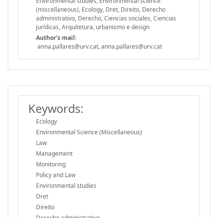
Environmental studies, Environmental science
(miscellaneous), Ecology, Dret, Direito, Derecho
administrativo, Derecho, Ciencias sociales, Ciencias
jurídicas, Arquitetura, urbanismo e design
Author's mail:
anna.pallares@urv.cat, anna.pallares@urv.cat
Keywords:
Ecology
Environmental Science (Miscellaneous)
Law
Management
Monitoring
Policy and Law
Environmental studies
Dret
Direito
Derecho administrativo