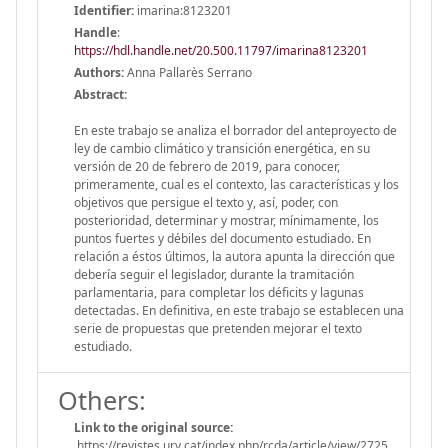
Identifier:
imarina:8123201
Handle
:
https://hdl.handle.net/20.500.11797/imarina8123201
Authors:
Anna Pallarès Serrano
Abstract:
En este trabajo se analiza el borrador del anteproyecto de
ley de cambio climático y transición energética, en su
versión de 20 de febrero de 2019, para conocer,
primeramente, cual es el contexto, las características y los
objetivos que persigue el texto y, así, poder, con
posterioridad, determinar y mostrar, mínimamente, los
puntos fuertes y débiles del documento estudiado. En
relación a éstos últimos, la autora apunta la dirección que
debería seguir el legislador, durante la tramitación
parlamentaria, para completar los déficits y lagunas
detectadas. En definitiva, en este trabajo se establecen una
serie de propuestas que pretenden mejorar el texto
estudiado.
Others:
Link to the original source:
https://revistes.urv.cat/index.php/rcda/article/view/2725