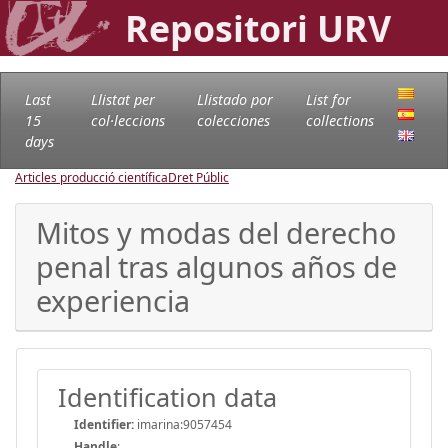
Repositori URV
Last
Llistat per
Llistado por
List for
15
col·leccions
colecciones
collections
days
Articles producció científica
Dret Públic
Mitos y modas del derecho
penal tras algunos años de
experiencia
Identification data
Identifier:
imarina:9057454
Handle
: