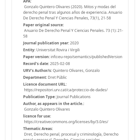
APA:
Gonzalo Quintero Olivares (2020). Mitos y modas del
derecho penal tras algunos años de experiencia. Anuario
De Derecho Penal Y Ciencias Penales, 73(1), 21-58
Paper original source:
Anuario De Derecho Penal Y Ciencias Penales. 73 (1): 21-
58
Journal publication year:
2020
Entity:
Universitat Rovira i Virgili
Paper version:
info:eu-repo/semantics/publishedVersion
Record's date:
2025-02-08
URV's Author/s:
Quintero Olivares, Gonzalo
Department:
Dret Públic
Licence document URL:
https://repositori.urv.cat/ca/proteccio-de-dades/
Publication Type:
Journal Publications
Author, as appears in the article.:
Gonzalo Quintero Olivares
licence for use:
https://creativecommons.org/licenses/by/3.0/es/
Thematic Areas:
Dret, Derecho penal, procesal y criminología, Derecho
penal y procesal, Derecho, Ciencias sociales