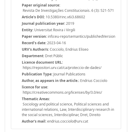
Paper original source:
Revista De Investigações Constitucionais. 6 (3): 521-571
Article's DOI:
10.5380/rinc.v6i3.68602
Journal publication year:
2019
Entity:
Universitat Rovira i Virgili
Paper version:
info:eu-repo/semantics/publishedVersion
Record's date:
2023-04-16
URV's Author/s:
Cocciolo, Endrius Eliseo
Department:
Dret Públic
Licence document URL:
https://repositori.urv.cat/ca/proteccio-de-dades/
Publication Type:
Journal Publications
Author, as appears in the article.:
Endrius Cocciolo
licence for use:
https://creativecommons.org/licenses/by/3.0/es/
Thematic Areas:
Sociology and political science, Political sciences and
international relations, Law, Interdisciplinary research in
the social sciences, Interdisciplinar, Dret, Direito
Author's mail:
endrius.cocciolo@urv.cat