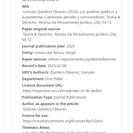
APA:
Gonzalo Quintero Olivares (2020). Los poderes publicos y
la pandemia: Cuestiones penales y sancionadoras. Teoría &
Derecho : Revista De Pensamiento Jurídico, (28), 54-72
Paper original source:
Teoría & Derecho : Revista De Pensamiento Jurídico. (28):
54-72
Journal publication year:
2020
Entity:
Universitat Rovira i Virgili
Paper version:
info:eu-repo/semantics/publishedVersion
Record's date:
2025-02-08
URV's Author/s:
Quintero Olivares, Gonzalo
Department:
Dret Públic
Licence document URL:
https://repositori.urv.cat/ca/proteccio-de-dades/
Publication Type:
Journal Publications
Author, as appears in the article.:
Gonzalo Quintero Olivares
licence for use:
https://creativecommons.org/licenses/by/3.0/es/
Thematic Areas:
Law, Filosofía del derecho, Dret, Derecho, Ciencias