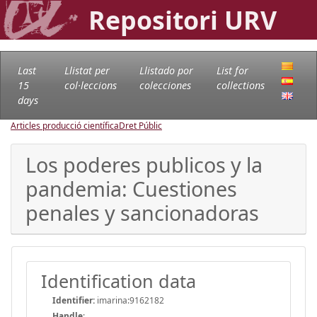
Repositori URV
Last
Llistat per
Llistado por
List for
15
col·leccions
colecciones
collections
days
Articles producció científica
Dret Públic
Los poderes publicos y la
pandemia: Cuestiones
penales y sancionadoras
Identification data
Identifier:
imarina:9162182
Handle
: