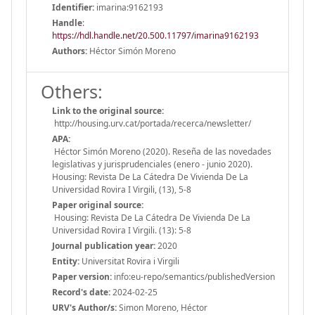
Identifier:
imarina:9162193
Handle
:
https://hdl.handle.net/20.500.11797/imarina9162193
Authors:
Héctor Simón Moreno
Others:
Link to the original source:
http://housing.urv.cat/portada/recerca/newsletter/
APA:
Héctor Simón Moreno (2020). Reseña de las novedades
legislativas y jurisprudenciales (enero - junio 2020).
Housing: Revista De La Cátedra De Vivienda De La
Universidad Rovira I Virgili, (13), 5-8
Paper original source:
Housing: Revista De La Cátedra De Vivienda De La
Universidad Rovira I Virgili. (13): 5-8
Journal publication year:
2020
Entity:
Universitat Rovira i Virgili
Paper version:
info:eu-repo/semantics/publishedVersion
Record's date:
2024-02-25
URV's Author/s:
Simon Moreno, Héctor