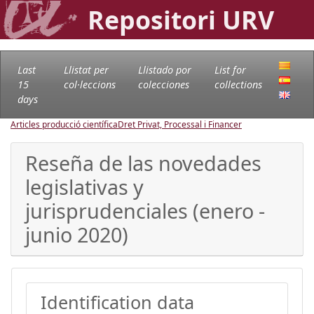
Repositori URV
Last
Llistat per
Llistado por
List for
15
col·leccions
colecciones
collections
days
Articles producció científica
Dret Privat, Processal i Financer
Reseña de las novedades
legislativas y
jurisprudenciales (enero -
junio 2020)
Identification data