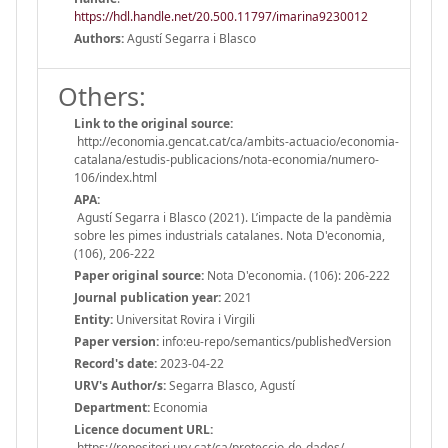
https://hdl.handle.net/20.500.11797/imarina9230012
Authors:
Agustí Segarra i Blasco
Others:
Link to the original source:
http://economia.gencat.cat/ca/ambits-actuacio/economia-
catalana/estudis-publicacions/nota-economia/numero-
106/index.html
APA:
Agustí Segarra i Blasco (2021). L’impacte de la pandèmia
sobre les pimes industrials catalanes. Nota D'economia,
(106), 206-222
Paper original source:
Nota D'economia. (106): 206-222
Journal publication year:
2021
Entity:
Universitat Rovira i Virgili
Paper version:
info:eu-repo/semantics/publishedVersion
Record's date:
2023-04-22
URV's Author/s:
Segarra Blasco, Agustí
Department:
Economia
Licence document URL:
https://repositori.urv.cat/ca/proteccio-de-dades/