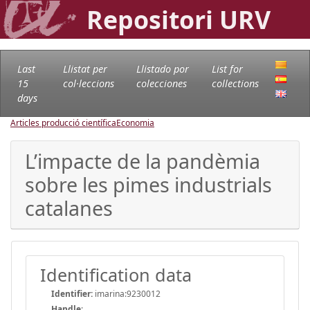
Repositori URV
Last
Llistat per
Llistado por
List for
15
col·leccions
colecciones
collections
days
Articles producció científica
Economia
L’impacte de la pandèmia
sobre les pimes industrials
catalanes
Identification data
Identifier:
imarina:9230012
Handle
: