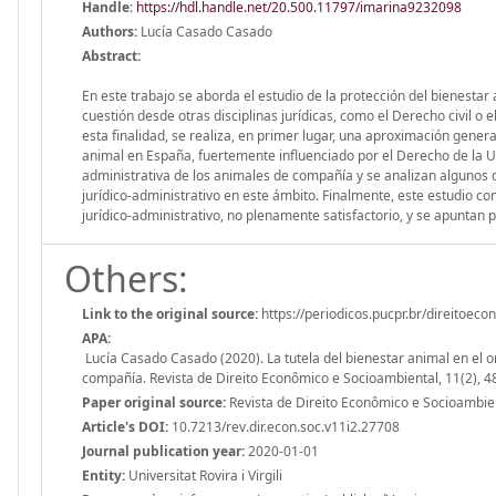
Handle
:
https://hdl.handle.net/20.500.11797/imarina9232098
Authors:
Lucía Casado Casado
Abstract:
En este trabajo se aborda el estudio de la protección del bienestar
cuestión desde otras disciplinas jurídicas, como el Derecho civil o
esta finalidad, se realiza, en primer lugar, una aproximación genera
animal en España, fuertemente influenciado por el Derecho de la Un
administrativa de los animales de compañía y se analizan algunos d
jurídico-administrativo en este ámbito. Finalmente, este estudio c
jurídico-administrativo, no plenamente satisfactorio, y se apuntan 
Others:
Link to the original source:
https://periodicos.pucpr.br/direitoeco
APA:
Lucía Casado Casado (2020). La tutela del bienestar animal en el o
compañía. Revista de Direito Econômico e Socioambiental, 11(2), 4
Paper original source:
Revista de Direito Econômico e Socioambien
Article's DOI:
10.7213/rev.dir.econ.soc.v11i2.27708
Journal publication year:
2020-01-01
Entity:
Universitat Rovira i Virgili