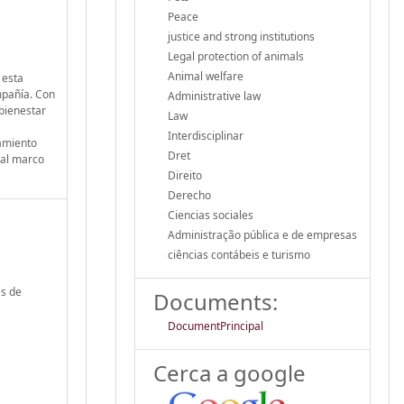
Peace
justice and strong institutions
Legal protection of animals
Animal welfare
 esta
mpañía. Con
Administrative law
 bienestar
Law
Interdisciplinar
namiento
Dret
ual marco
Direito
Derecho
Ciencias sociales
Administração pública e de empresas
ciências contábeis e turismo
es de
Documents:
DocumentPrincipal
Cerca a google