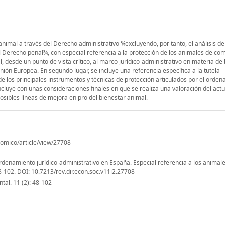
 animal a través del Derecho administrativo ¾excluyendo, por tanto, el análisis de
 el Derecho penal¾, con especial referencia a la protección de los animales de co
l, desde un punto de vista crítico, al marco jurídico-administrativo en materia de
ión Europea. En segundo lugar, se incluye una referencia específica a la tutela
e los principales instrumentos y técnicas de protección articulados por el orde
oncluye con unas consideraciones finales en que se realiza una valoración del act
posibles líneas de mejora en pro del bienestar animal.
nomico/article/view/27708
rdenamiento jurídico-administrativo en España. Especial referencia a los animal
8-102. DOI: 10.7213/rev.dir.econ.soc.v11i2.27708
tal. 11 (2): 48-102