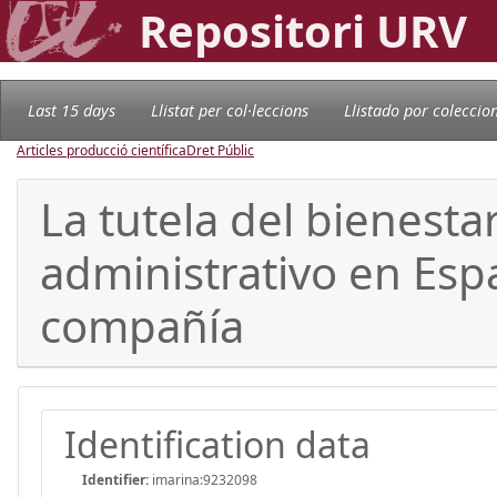
Repositori URV
Last 15 days
Llistat per col·leccions
Llistado por coleccio
Articles producció científica
Dret Públic
La tutela del bienesta
administrativo en Espa
compañía
Identification data
Identifier:
imarina:9232098