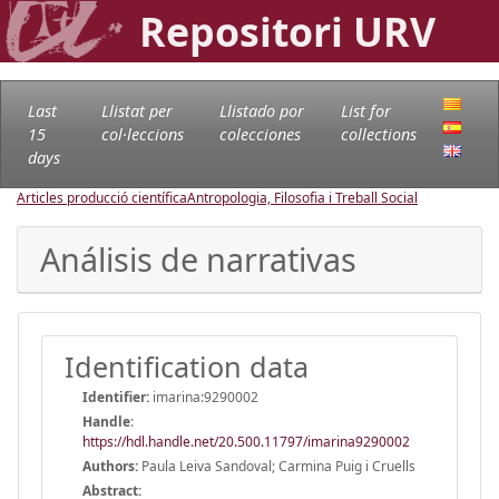
Repositori URV
Last
Llistat per
Llistado por
List for
15
col·leccions
colecciones
collections
days
Articles producció científica
Antropologia, Filosofia i Treball Social
Análisis de narrativas
Identification data
Identifier:
imarina:9290002
Handle
:
https://hdl.handle.net/20.500.11797/imarina9290002
Authors:
Paula Leiva Sandoval; Carmina Puig i Cruells
Abstract: