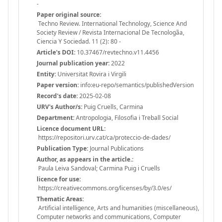
-
Paper original source:
Techno Review. International Technology, Science And
Society Review / Revista Internacional De Tecnologã­a,
Ciencia Y Sociedad. 11 (2): 80 -
Article's DOI:
10.37467/revtechno.v11.4456
Journal publication year:
2022
Entity:
Universitat Rovira i Virgili
Paper version:
info:eu-repo/semantics/publishedVersion
Record's date:
2025-02-08
URV's Author/s:
Puig Cruells, Carmina
Department:
Antropologia, Filosofia i Treball Social
Licence document URL:
https://repositori.urv.cat/ca/proteccio-de-dades/
Publication Type:
Journal Publications
Author, as appears in the article.:
Paula Leiva Sandoval; Carmina Puig i Cruells
licence for use:
https://creativecommons.org/licenses/by/3.0/es/
Thematic Areas:
Artificial intelligence, Arts and humanities (miscellaneous),
Computer networks and communications, Computer