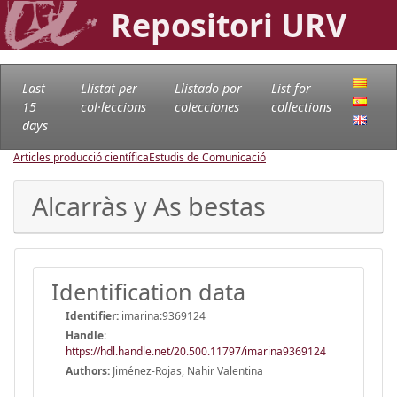
Repositori URV
Last
Llistat per
Llistado por
List for
15
col·leccions
colecciones
collections
days
Articles producció científica
Estudis de Comunicació
Alcarràs y As bestas
Identification data
Identifier:
imarina:9369124
Handle
:
https://hdl.handle.net/20.500.11797/imarina9369124
Authors:
Jiménez-Rojas, Nahir Valentina