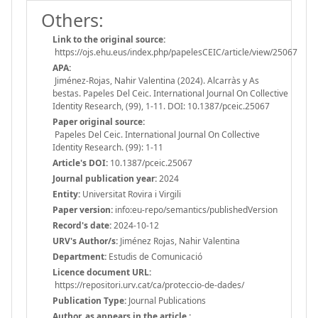
Others:
Link to the original source:
https://ojs.ehu.eus/index.php/papelesCEIC/article/view/25067
APA:
Jiménez-Rojas, Nahir Valentina (2024). Alcarràs y As
bestas. Papeles Del Ceic. International Journal On Collective
Identity Research, (99), 1-11. DOI: 10.1387/pceic.25067
Paper original source:
Papeles Del Ceic. International Journal On Collective
Identity Research. (99): 1-11
Article's DOI:
10.1387/pceic.25067
Journal publication year:
2024
Entity:
Universitat Rovira i Virgili
Paper version:
info:eu-repo/semantics/publishedVersion
Record's date:
2024-10-12
URV's Author/s:
Jiménez Rojas, Nahir Valentina
Department:
Estudis de Comunicació
Licence document URL:
https://repositori.urv.cat/ca/proteccio-de-dades/
Publication Type:
Journal Publications
Author, as appears in the article.: