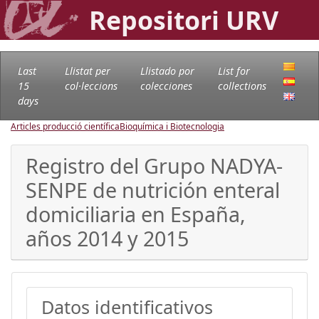
Repositori URV
Last
Llistat per
Llistado por
List for
15
col·leccions
colecciones
collections
days
Articles producció científica
Bioquímica i Biotecnologia
Registro del Grupo NADYA-
SENPE de nutrición enteral
domiciliaria en España,
años 2014 y 2015
Datos identificativos