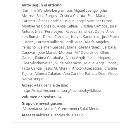
Autor según el artículo:
Carmina Wanden-berghe , Luis Miguel Luengo , Julia
Álvarez , Rosa Burgos , Cristina Cuerda , Pilar Matía ,
Carmen Gómez Candela , Miguel Ángel Martinez Olmos ,
Montserrat Gonzalo , Alicia Calleja , Cristina Campos , José
Antonio Irles , Pere Leyes , Rebeca Sánchez , Daniel A. de
Luis Román , Daniel Cardona , Nieves Santacruz , José Pablo
Suárez , Carmen Ballesta , Jordi Salas , María Ángeles
Penacho , Carmen Gardez , María José Martínez , Bárbara
Cánovas , José Manuel Moreno , M.ª Dolores del Olmo
García , Fátima Carabaña , Nuria Virgili , Isabel Higuera ,
Olga Sánchez-vilar , Nuria Miserachs , Miguel Ángel Ponce ,
Yaiza García , Jesús M. Morán , Antxón Apezetxea , Cristina
Tejera , Alfonso Calañas , Ana Cantón , Patricia Díaz , Grupo
Nadya-senpe
Acceso a la licencia de uso:
https://creativecommons.org/licenses/by/3.0/es/
Volumen de revista:
34
Grupo de investigación:
Alimentació, Nutrició, Creixement i Salut Mental
Áreas temáticas:
Ciencias de la salud