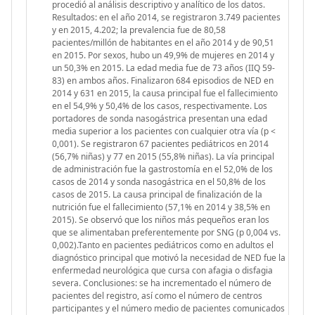
procedió al análisis descriptivo y analítico de los datos.
Resultados: en el año 2014, se registraron 3.749 pacientes
y en 2015, 4.202; la prevalencia fue de 80,58
pacientes/millón de habitantes en el año 2014 y de 90,51
en 2015. Por sexos, hubo un 49,9% de mujeres en 2014 y
un 50,3% en 2015. La edad media fue de 73 años (IIQ 59-
83) en ambos años. Finalizaron 684 episodios de NED en
2014 y 631 en 2015, la causa principal fue el fallecimiento
en el 54,9% y 50,4% de los casos, respectivamente. Los
portadores de sonda nasogástrica presentan una edad
media superior a los pacientes con cualquier otra vía (p <
0,001). Se registraron 67 pacientes pediátricos en 2014
(56,7% niñas) y 77 en 2015 (55,8% niñas). La vía principal
de administración fue la gastrostomía en el 52,0% de los
casos de 2014 y sonda nasogástrica en el 50,8% de los
casos de 2015. La causa principal de finalización de la
nutrición fue el fallecimiento (57,1% en 2014 y 38,5% en
2015). Se observó que los niños más pequeños eran los
que se alimentaban preferentemente por SNG (p 0,004 vs.
0,002).Tanto en pacientes pediátricos como en adultos el
diagnóstico principal que motivó la necesidad de NED fue la
enfermedad neurológica que cursa con afagia o disfagia
severa. Conclusiones: se ha incrementado el número de
pacientes del registro, así como el número de centros
participantes y el número medio de pacientes comunicados