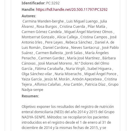
Identificador:
PC:3292
Handle
:
https://hdl.handle.net/20.500.11797/PC3292
Autores:
Carmina Wanden-berghe , Luis Miguel Luengo , Julia
Álvarez , Rosa Burgos , Cristina Cuerda , Pilar Matía ,
Carmen Gómez Candela , Miguel Ángel Martinez Olmos ,
Montserrat Gonzalo , Alicia Calleja , Cristina Campos , José
Antonio Irles , Pere Leyes , Rebeca Sánchez , Daniel A. de
Luis Román , Daniel Cardona , Nieves Santacruz , José Pablo
Suárez , Carmen Ballesta , Jordi Salas , María Ángeles
Penacho , Carmen Gardez , María José Martínez , Bárbara
Cánovas , José Manuel Moreno , M.ª Dolores del Olmo
García , Fátima Carabaña , Nuria Virgili , Isabel Higuera ,
Olga Sánchez-vilar , Nuria Miserachs , Miguel Ángel Ponce ,
Yaiza García , Jesús M. Morán , Antxón Apezetxea , Cristina
Tejera , Alfonso Calañas , Ana Cantón , Patricia Díaz , Grupo
Nadya-senpe
Resumen:
Objetivo: exponer los resultados del registro de nutrición
enteral domiciliaria (NED) del año 2014 y 2015 del Grupo
NADYA-SENPE. Métodos: se recopilaron los pacientes
introducidos en el registro desde el 1 de enero al 31 de
diciembre de 2014 y la mismas fechas de 2015, y se